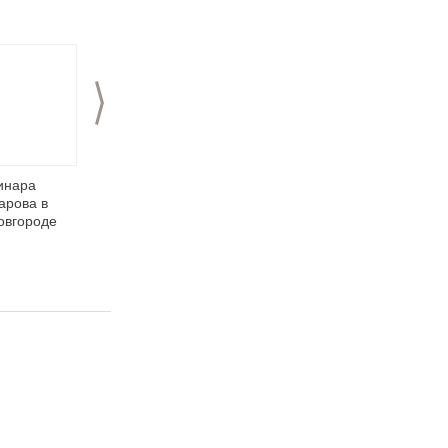
>
инара
Фламбе –
Ресторан
арова в
кулинарное шоу
«Купеческий»:
овгороде
фольклорные
праздники как
нетривиальный PR