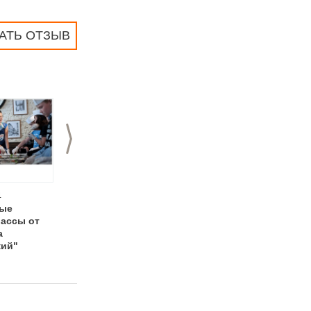
АТЬ ОТЗЫВ
>
4
25.02.2014
28.01.2014
ные
Масленица в
В Нижнем
лассы от
ресторане
Новгороде пройдет
а
"Купеческий"
мастер-класс по
кий"
работе с
шоколадом