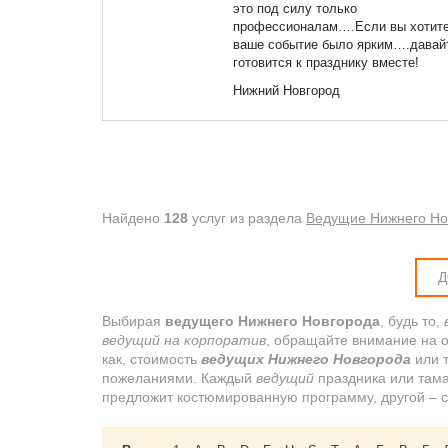
это под силу только
профессионалам….Если вы хотите
ваше событие было ярким….давай
готовится к празднику вместе!
Нижний Новгород
Найдено
128
услуг из раздела
Ведущие Нижнего Нов
Д
Выбирая
ведущего Нижнего Новгорода
, будь то,
ведущий на корпоратив
, обращайте внимание на 
как, стоимость
ведущих Нижнего Новгорода
или т
пожеланиями. Каждый
ведущий
праздника или там
предложит костюмированную программу, другой – сд