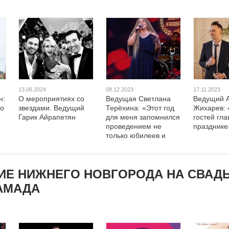
13.06.2024
08.12.2023
17.11.2023
н:
О мероприятиях со
Ведущая Светлана
Ведущий 
до
звездами. Ведущий
Терёхина: «Этот год
Жихарев:
Гарик Айрапетян
для меня запомнился
гостей гл
проведением не
празднике
только юбилеев и
свадеб, но и
необычных
праздников»
Е НИЖНЕГО НОВГОРОДА НА СВАДЬ
ТАМАДА