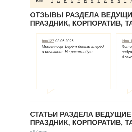
Все
1
A
B
D
F
H
S
T
А
Б
В
Г
ОТЗЫВЫ РАЗДЕЛА ВЕДУЩИ
ПРАЗДНИК, КОРПОРАТИВ, 
boa127
03.06.2025
Irina
Мошенница. Берёт деньги вперёд
Хоти
и исчезает. Не рекомендую....
веду
Алекс
ответ
СТАТЬИ РАЗДЕЛА ВЕДУЩИЕ
ПРАЗДНИК, КОРПОРАТИВ, 
+ Добавить