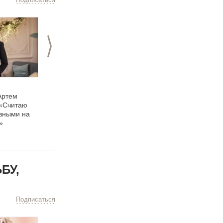
>
28.01.2023
02.12.2022
Артем
Ведущий Алексей
Ведущий Рустам
 «Считаю
Баскаков: «Главное
Садеков: «Публичные
авными на
для ведущего – быть
выступления? Умею,
»
своим»
практикую, учу»
БУ,
Подписаться