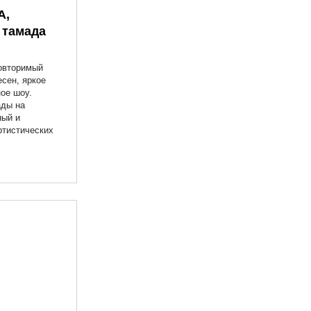
А,
 тамада
овторимый
есен, яркое
ое шоу.
ады на
ный и
ртистических