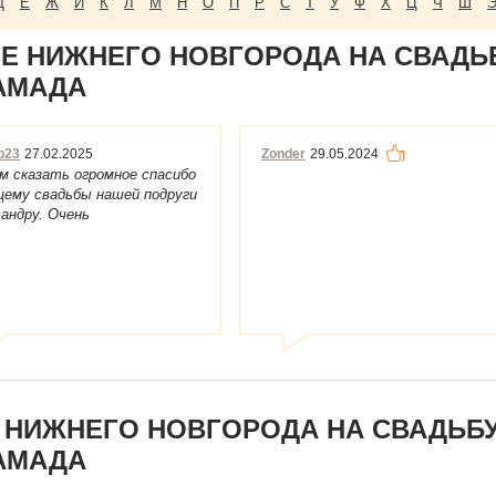
Д
Е
Ж
И
К
Л
М
Н
О
П
Р
С
Т
У
Ф
Х
Ц
Ч
Ш
Е НИЖНЕГО НОВГОРОДА НА СВАДЬБ
ТАМАДА
_b23
27.02.2025
Zonder
29.05.2024
м сказать огромное спасибо
щему свадьбы нашей подруги
андру. Очень
ственный, проду...
 НИЖНЕГО НОВГОРОДА НА СВАДЬБУ
ТАМАДА