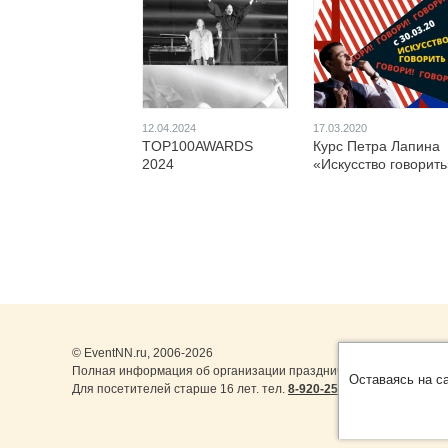
12.04.2024
17.03.2020
TOP100AWARDS
Курс Петра Лапина
2024
«Искусство говорить
© EventNN.ru, 2006-2026
Полная информация об организации праздничных мероприятий 
Оставаясь на с
Для посетителей старше 16 лет. тел.
8-920-253-22-14
,
8-999-077