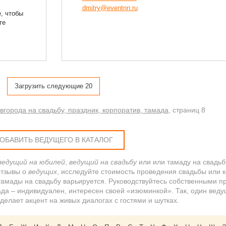
dmitry@eventnn.ru
, чтобы
те
Загрузить следующие 20
города на свадьбу, праздник, корпоратив, тамада
, cтраниц 8
ОБАВИТЬ ВЕДУЩЕГО В КАТАЛОГ
ведущий на юбилей
,
ведущий на свадьбу
или или тамаду на свадьбу
отзывы о
ведущих
, исследуйте стоимость проведения свадьбы или к
амады на свадьбу варьируется. Руководствуйтесь собственными п
ада – индивидуален, интересен своей «изюминкой». Так, один вед
елает акцент на живых диалогах с гостями и шутках.