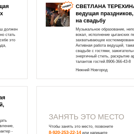
щая
СВЕТЛАНА ТЕРЕХИН
х
ведущая праздников,
на свадьбу
аш должен
Музыкальное образование, неп
но стать
вокал, исполнение цыганских п
себе это
захватывающее костюмированн
ада,
Активная работа ведущей, там
свадьбе с гостями, зажигатель
энергичный стиль, раскрытие а
талантов гостей.8906-366-43-8
Нижний Новгород
ая
й,
ЗАНЯТЬ ЭТО МЕСТО
дать
вление,
Чтобы занять это место, позвоните
актер -
8-920-253-22-14
или напишите