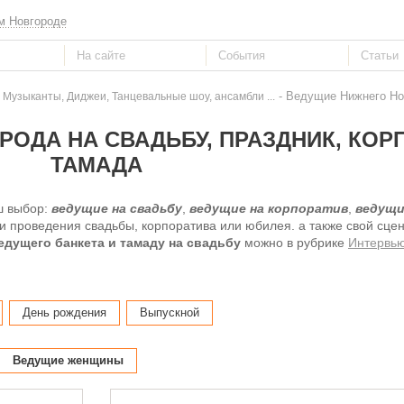
м Новгороде
- Ведущие Нижнего Нов
 Музыканты, Диджеи, Танцевальные шоу, ансамбли ...
ОДА НА СВАДЬБУ, ПРАЗДНИК, КОР
ТАМАДА
ш выбор:
ведущие на свадьбу
,
ведущие на корпоратив
,
ведущи
 проведения свадьбы, корпоратива или юбилея. а также свой сце
едущего банкета и тамаду на свадьбу
можно в рубрике
Интервь
День рождения
Выпускной
Ведущие женщины