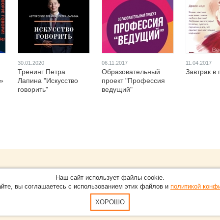
30.01.2020
06.11.2017
11.04.2017
Тренинг Петра
Образовательный
Завтрак в 
»
Лапина "Искусство
проект "Профессия
говорить"
ведущий"
Обращайтесь на портал
Eve
О проекте
Наш сайт использует файлы cookie.
в Нижнем Новгороде.
С новостями, пресс-релизам
айте, вы соглашаетесь с использованием этих файлов и
политикой конф
Карта сайта
-15-51
По вопросам добавления ин
Пользовательское Соглашен
ХОРОШО