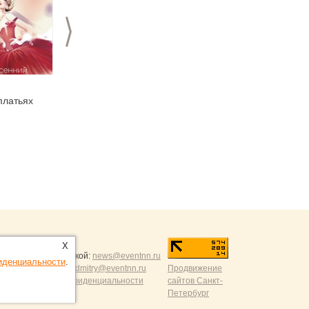
>
31.01.2017
16.12.2016
платьях
Василий Живой
Шоу света Astralis.
объявляет кастинг на
Шок цена!
роль Купчихи
ntNN.ru
:
X
и и разумной критикой:
news@eventnn.ru
иденциальности
.
формации на сайт:
dmitry@eventnn.ru
Продвижение
ие и политика конфиденциальности
сайтов Санкт-
Петербург