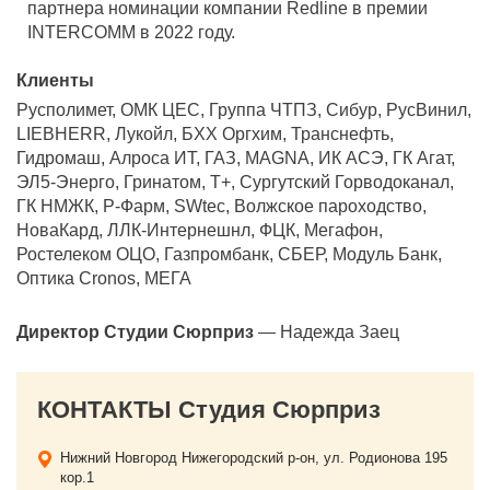
партнера номинации компании Redline в премии
INTERCOMM в 2022 году.
Клиенты
Русполимет, ОМК ЦЕС, Группа ЧТПЗ, Сибур, РусВинил,
LIEBHERR, Лукойл, БХХ Оргхим, Транснефть,
Гидромаш, Алроса ИТ, ГАЗ, MAGNA, ИК АСЭ, ГК Агат,
ЭЛ5-Энерго, Гринатом, T+, Сургутский Горводоканал,
ГК НМЖК, Р-Фарм, SWtec, Волжское пароходство,
НоваКард, ЛЛК-Интернешнл, ФЦК, Мегафон,
Ростелеком ОЦО, Газпромбанк, СБЕР, Модуль Банк,
Оптика Cronos, МЕГА
Директор Студии Сюрприз
— Надежда Заец
КОНТАКТЫ Студия Сюрприз
Нижний Новгород
Нижегородский р-он, ул. Родионова 195
кор.1