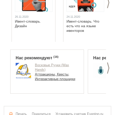
26.11.2020
24.11.2020
Ивент-словарь.
Ивент-словарь. Что
Дизайн
есть что на языке
ивенторов
(16)
Нас рекомендуют
Нас реко
>
Восковые Ручки (Wax
М
Hands)
С
Аттракционы, Квесты,
Интерактивные площадки
Печать
Поделиться
Установить счетчик Eventnn.ru