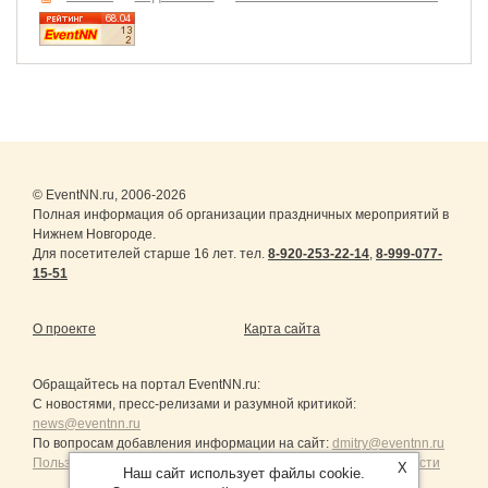
© EventNN.ru, 2006-2026
Полная информация об организации праздничных мероприятий в
Нижнем Новгороде.
Для посетителей старше 16 лет. тел.
8-920-253-22-14
,
8-999-077-
15-51
О проекте
Карта сайта
Обращайтесь на портал
EventNN.ru
:
С новостями, пресс-релизами и разумной критикой:
news@eventnn.ru
По вопросам добавления информации на сайт:
dmitry@eventnn.ru
Пользовательское Соглашение и политика конфиденциальности
X
Наш сайт использует файлы cookie.