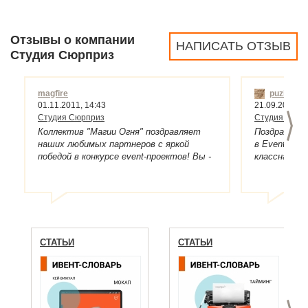
Отзывы о компании
НАПИСАТЬ ОТЗЫВ
Студия Сюрприз
magfire
puziri
01.11.2011, 14:43
21.09.2011, 1
>
Студия Сюрприз
Студия Сюрп
Коллектив "Магии Огня" поздравляет
Поздравляю 
наших любимых партнеров с яркой
в Event-про
победой в конкурсе event-проектов! Вы -
классная ко
лучшие! Мы рады за Вас! Так держать:)
И девушки в
просто крас
СТАТЬИ
СТАТЬИ
>