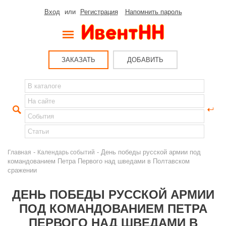
Вход
или
Регистрация
Напомнить пароль
ЗАКАЗАТЬ
ДОБАВИТЬ
-
- День победы русской армии под
Главная
Календарь событий
командованием Петра Первого над шведами в Полтавском
сражении
ДЕНЬ ПОБЕДЫ РУССКОЙ АРМИИ
ПОД КОМАНДОВАНИЕМ ПЕТРА
ПЕРВОГО НАД ШВЕДАМИ В