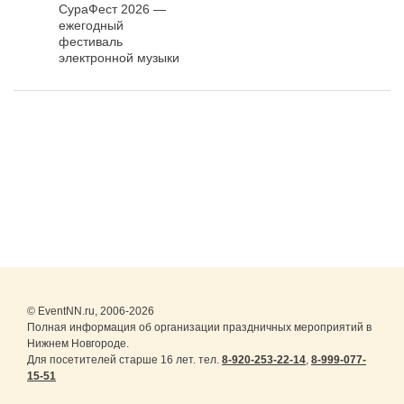
СураФест 2026 —
ежегодный
фестиваль
электронной музыки
и спорта Даты: 10–12
июля 2026 года.
© EventNN.ru, 2006-2026
Полная информация об организации праздничных мероприятий в
Нижнем Новгороде.
Для посетителей старше 16 лет. тел.
8-920-253-22-14
,
8-999-077-
15-51