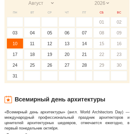
ПН
ВТ
СР
ЧТ
ПТ
СБ
ВС
01
02
03
04
05
06
07
08
09
10
11
12
13
14
15
16
17
18
19
20
21
22
23
24
25
26
27
28
29
30
31
Всемирный день архитектуры
«Всемирный день архитектуры» (англ. World Architectors Day) —
международный профессиональный праздник архитекторов и
ценителей архитектурных шедевров, отмечается ежегодно, в
первый понедельник октября.