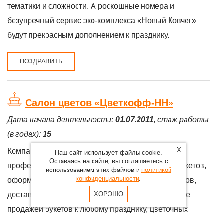
тематики и сложности. А роскошные номера и
безупречный сервис эко-комплекса «Новый Ковчег»
будут прекрасным дополнением к празднику.
ПОЗДРАВИТЬ
Салон цветов «Цветкофф-НН»
Дата начала деятельности:
01.07.2011
, стаж работы
(в годах):
15
X
Компания "Цветкофф-НН" занимается
Наш сайт использует файлы cookie.
Оставаясь на сайте, вы соглашаетесь с
профессиональным составлением свадебных букетов,
использованием этих файлов и
политикой
конфиденциальности
.
оформлением свадебных кортежей, столов и залов,
доставкой букетов по Нижнему Новгороду, а также
ХОРОШО
продажей букетов к любому празднику, цветочных