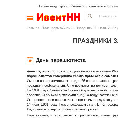
Портал индустрии событий и праздников в
Нижне
-
- Праздники 26 июля 2026:
Главная
Календарь событий
ПРАЗДНИКИ З
День парашютиста
День парашютиста
- праздник берет свое начало
26 
парашютистов совершила серию прыжков с самоле
Именно с того момента ежегодно 26 июля в нашей стр
праздник неофициальный, но несмотря на документальн
На 1931 год в Советском Союзе общим числом было сов
совершены прыжки в глубокий снег, на воду, затяжные 
Интересно, что и советские женщины были глубоко ув
14 июля 1931 года. Первопроходцем стала В. Кулешова.
Федорова – совершили свои первые прыжки.
Надо сказать, что сам
парашют разработал, сконстру