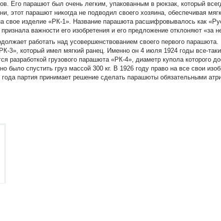
в. Его парашют был очень легким, упакованным в рюкзак, который всег
ни, этот парашют никогда не подводил своего хозяина, обеспечивая мяг
 на свое изделие «РК-1». Название парашюта расшифровывалось как «Ру
 признала важности его изобретения и его предложение отклоняют «за 
одолжает работать над усовершенствованием своего первого парашюта. 
К-3», который имел мягкий ранец. Именно он 4 июля 1924 годы все-так
тся разработкой грузового парашюта «РК-4», диаметр купола которого до
 было спустить груз массой 300 кг. В 1926 году право на все свои изо
9 года партия принимает решение сделать парашюты обязательными атр