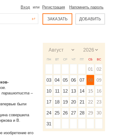
Вход
или
Регистрация
Напомнить пароль
ЗАКАЗАТЬ
ДОБАВИТЬ
ПН
ВТ
СР
ЧТ
ПТ
СБ
ВС
01
02
03
04
05
06
07
08
09
иков-
юзе.
10
11
12
13
14
15
16
ь парашютиста
–
17
18
19
20
21
22
23
 впервые были
24
25
26
27
28
29
30
щина совершила
иркова и В.
31
ое изобретение его