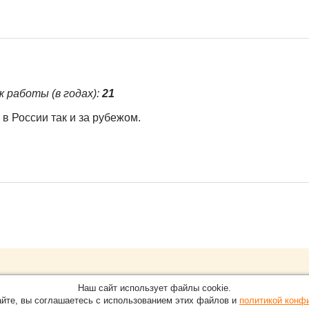
ж работы (в годах):
21
в России так и за рубежом.
Обращайтесь на портал
Eve
О проекте
Наш сайт использует файлы cookie.
в Нижнем Новгороде.
С новостями, пресс-релизам
айте, вы соглашаетесь с использованием этих файлов и
политикой конф
Карта сайта
-15-51
По вопросам добавления ин