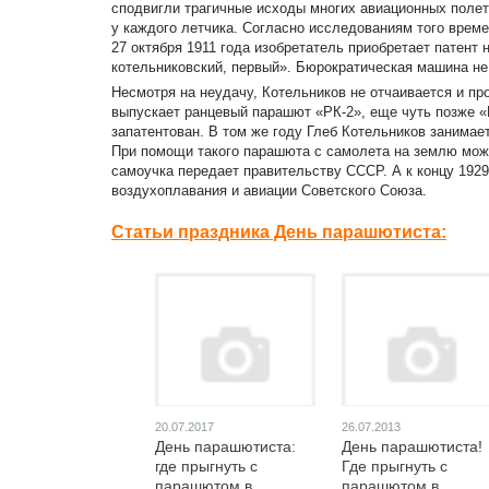
сподвигли трагичные исходы многих авиационных полето
у каждого летчика. Согласно исследованиям того време
27 октября 1911 года изобретатель приобретает патент
котельниковский, первый». Бюрократическая машина не
Несмотря на неудачу, Котельников не отчаивается и пр
выпускает ранцевый парашют «РК-2», еще чуть позже «Р
запатентован. В том же году Глеб Котельников занимае
При помощи такого парашюта с самолета на землю можно
самоучка передает правительству СССР. А к концу 192
воздухоплавания и авиации Советского Союза.
Статьи праздника День парашютиста:
20.07.2017
26.07.2013
День парашютиста:
День парашютиста!
где прыгнуть с
Где прыгнуть с
парашютом в
парашютом в