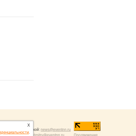
ntNN.ru
:
X
и и разумной критикой:
news@eventnn.ru
иденциальности
.
формации на сайт:
dmitry@eventnn.ru
Продвижение