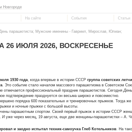
м Новгороде
 День парашютиста; Мужские именины - Гавриил, Мирослав, Юлиан;
А 26 ИЮЛЯ 2026, ВОСКРЕСЕНЬЕ
июля 1930 года
, когда впервые в истории СССР
группа советских летч
та
. Это событие стало началом массового парашютизма в Советском Со
ане отмечается профессиональный праздник парашютистов. Сегодня
Ден
ое подтверждение празднуется он весьма широко и повсеместно.
ершено порядка 600 показательных и тренировочных прыжков. Тогда же
прыжки и ночные прыжки с большой высоты.
лечены парашютным спортом. Своей первый прыжок в истории СССР жен
 И уже через месяц, 19 августа, еще две женщины-парашютистки – А. Ч
ировал и заодно испытал техник-самоучка Глеб Котельников
. На так