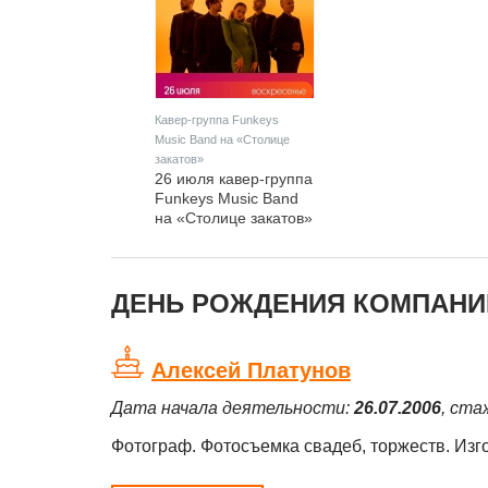
Кавер-группа Funkeys
Music Band на «Столице
закатов»
26 июля кавер-группа
Funkeys Music Band
на «Столице закатов»
в Нижнем Новгороде
ДЕНЬ РОЖДЕНИЯ КОМПАНИЙ
Алексей Платунов
Дата начала деятельности:
26.07.2006
, ста
Фотограф. Фотосъемка свадеб, торжеств. Изг