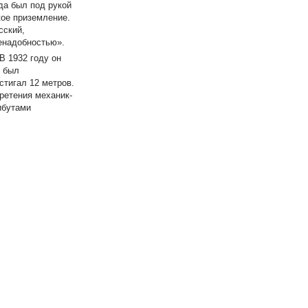
да был под рукой
кое приземление.
сский,
ненадобностью».
В 1932 году он
и был
стигал 12 метров.
бретения механик-
ибутами