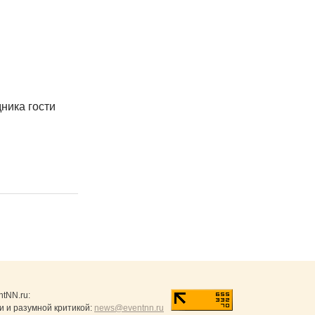
ника гости
ntNN.ru
:
и и разумной критикой:
news@eventnn.ru