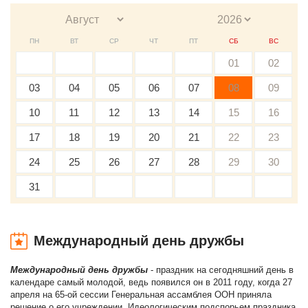
ПН
ВТ
СР
ЧТ
ПТ
СБ
ВС
01
02
03
04
05
06
07
08
09
10
11
12
13
14
15
16
17
18
19
20
21
22
23
24
25
26
27
28
29
30
31
Международный день дружбы
Международный день дружбы
- праздник на сегодняшний день в
календаре самый молодой, ведь появился он в 2011 году, когда 27
апреля на 65-ой сессии Генеральная ассамблея ООН приняла
решение о его учреждении. Идеологическим подспорьем праздника