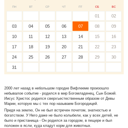
ПН
ВТ
СР
ЧТ
ПТ
СБ
ВС
01
02
03
04
05
06
07
08
09
10
11
12
13
14
15
16
17
18
19
20
21
22
23
24
25
26
27
28
29
30
31
2000 лет назад в небольшом городке Вифлееме произошло
небывалое событие - родился в мир Богомладенец, Сын Божий.
Иисус Христос родился сверхъестественным образом от Девы
Марии, которую мы с тех пор называем Богородицей.
Придя на землю, Он не был встречен почетом, знатностью и
богатством. У Него даже не было колыбели, как у всех детей, не
было и пристанища - Он родился за городом, в пещере и был
положен в ясли, куда кладут корм для животных.