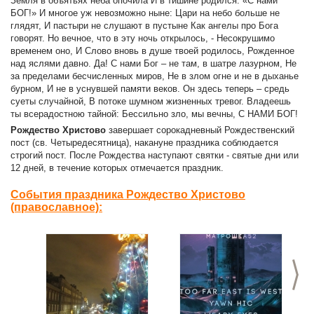
Земля в объятьях неба опочила И в тишине родился: «С нами
БОГ!» И многое уж невозможно ныне: Цари на небо больше не
глядят, И пастыри не слушают в пустыне Как ангелы про Бога
говорят. Но вечное, что в эту ночь открылось, - Несокрушимо
временем оно, И Слово вновь в душе твоей родилось, Рожденное
над яслями давно. Да! С нами Бог – не там, в шатре лазурном, Не
за пределами бесчисленных миров, Не в злом огне и не в дыханье
бурном, И не в уснувшей памяти веков. Он здесь теперь – средь
суеты случайной, В потоке шумном жизненных тревог. Владеешь
ты всерадостною тайной: Бессильно зло, мы вечны, С НАМИ БОГ!
Рождество
Христово
завершает сорокадневный Рождественский
пост (св. Четыредесятница), накануне праздника соблюдается
строгий пост. После Рождества наступают святки - святые дни или
12 дней, в течение которых отмечается праздник.
События праздника Рождество Христово
(православное):
>