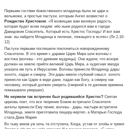
Первыми гостями божественного младенца были не цари и
вельможи, а простые пастухи, которым Ангел возвестил о
Рождестве Христовом
: «Я возвещаю вам великую радость,
которая будет всем людям: ибо ныне родился вам в городе
Давидовом Спаситель, Который есть Христос Господь! И вот вам
знак: вы найдете Младенца в пеленах, лежащего в яслях» (Лк 2,10-
12).
Пастухи первыми поспешили поклониться новорожденному
Спасителю. В это время с дарами Царю Мира шли волхвы с
востока (волхвы - это древние мудрецы). Они ждали, что вскоре
должен нa землю прийти великий Царь Мира, а чудесная звезда
указала им путь в Иерусалим. Волхвы принесли Младенцу дары:
золото, ладан и смирну. Эти дары имели глубокий смысл: золото
принесли как Царю в виде дани, ладан как Богу, а смирну как
человеку, который должен умереть (смирной в те далекие времена
помазывали умерших).
Но неужели так встречен был родившийся Христос?
Святая
церковь поет, что все творение Божие встречало Спасителя:
ангелы принесли Ему пение, волхвы - дары, пастыри встретили
Младенца, земля приготовила пещеру-вертеп, а Матерью Господа
стала Дева Мария.
Во тьму веков уж ночь та отступила, Когда, устав от злобы и тревог