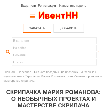
Вход
или
Регистрация
Напомнить пароль
ЗАКАЗАТЬ
ДОБАВИТЬ
-
-
-
Главная
Полезное
Без кого праздник - не праздник
Интервью с
- Скрипачка Мария Романова: о необычных проектах и
музыкантами
мастерстве скрипача
СКРИПАЧКА МАРИЯ РОМАНОВА:
О НЕОБЫЧНЫХ ПРОЕКТАХ И
МАСТЕРСТВЕ СКРИПАЧА