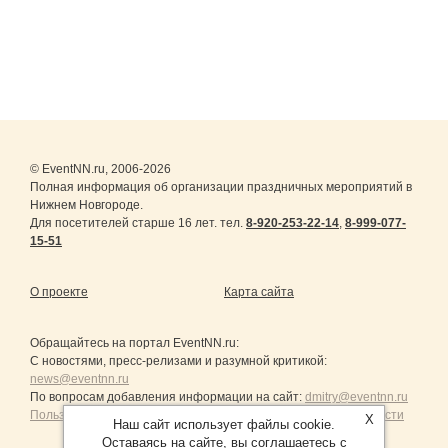
© EventNN.ru, 2006-2026
Полная информация об организации праздничных мероприятий в
Нижнем Новгороде.
Для посетителей старше 16 лет. тел.
8-920-253-22-14
,
8-999-077-
15-51
О проекте
Карта сайта
Обращайтесь на портал
EventNN.ru
:
С новостями, пресс-релизами и разумной критикой:
news@eventnn.ru
По вопросам добавления информации на сайт:
dmitry@eventnn.ru
Пользовательское Соглашение и политика конфиденциальности
X
Наш сайт использует файлы cookie.
Оставаясь на сайте, вы соглашаетесь с