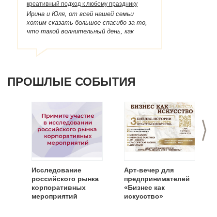
креативный подход к любому празднику
Ирина и Юля, от всей нашей семьи
хотим сказать большое спасибо за то,
что такой волнительный день, как
выписка из роддома стал для нас
настоящим праздником!!! Красивая
машина, много шариков, феи около
роддома и два ангела, когда мы приехали
домой - это оказалось настолько
ПРОШЛЫЕ СОБЫТИЯ
неожиданно и, что теперь мы точно
знаем - наша маленькая Риммочка будет
самой счастливой! Девчонки, вы -
лучшие!!! Скоро подрастем - пригласим
вас на День рождения!!! 22 марта нам
>
уже год!!! Рыбальченко Нина, Андрей и
Риммуля.
Исследование
Арт-вечер для
российского рынка
предпринимателей
корпоративных
«Бизнес как
мероприятий
искусство»