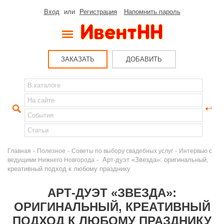
Вход
или
Регистрация
Напомнить пароль
ЗАКАЗАТЬ
ДОБАВИТЬ
-
-
-
Главная
Полезное
Советы по выбору свадебных услуг
Интервью с
- Арт-дуэт «Звезда»: оригинальный,
ведущими Нижнего Новгорода
креативный подход к любому празднику
АРТ-ДУЭТ «ЗВЕЗДА»:
ОРИГИНАЛЬНЫЙ, КРЕАТИВНЫЙ
ПОДХОД К ЛЮБОМУ ПРАЗДНИКУ