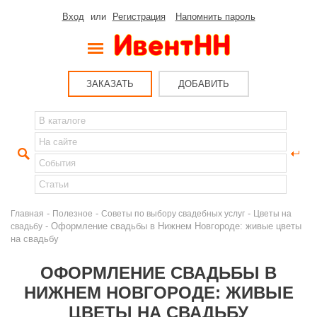
Вход
или
Регистрация
Напомнить пароль
ЗАКАЗАТЬ
ДОБАВИТЬ
-
-
-
Главная
Полезное
Советы по выбору свадебных услуг
Цветы на
- Оформление свадьбы в Нижнем Новгороде: живые цветы
свадьбу
на свадьбу
ОФОРМЛЕНИЕ СВАДЬБЫ В
НИЖНЕМ НОВГОРОДЕ: ЖИВЫЕ
ЦВЕТЫ НА СВАДЬБУ