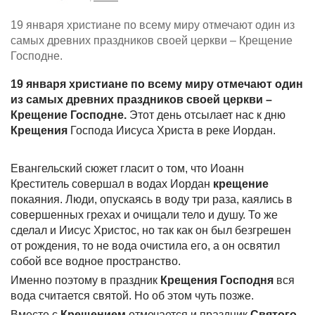
19 января христиане по всему миру отмечают один из
самых древних праздников своей церкви – Крещение
Господне.
19 января христиане по всему миру отмечают один
из самых древних праздников своей церкви –
Крещение Господне.
Этот день отсылает нас к дню
Крещения
Господа Иисуса Христа в реке Иордан.
Евангельский сюжет гласит о том, что Иоанн
Креститель совершал в водах Иордан
крещение
покаяния. Люди, опускаясь в воду три раза, каялись в
совершенных грехах и очищали тело и душу. То же
сделал и Иисус Христос, но так как он был безгрешен
от рождения, то не вода очистила его, а он освятил
собой все водное пространство.
Именно поэтому в праздник
Крещения Господня
вся
вода считается святой. Но об этом чуть позже.
Вместе с
Крещением
отмечается и праздник
Святого