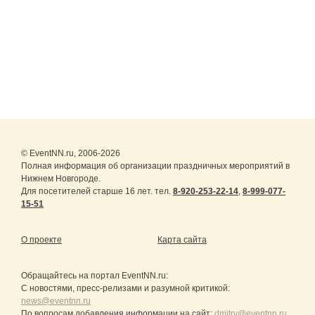
© EventNN.ru, 2006-2026
Полная информация об организации праздничных мероприятий в
Нижнем Новгороде.
Для посетителей старше 16 лет. тел.
8-920-253-22-14
,
8-999-077-
15-51
О проекте
Карта сайта
Обращайтесь на портал
EventNN.ru
:
С новостями, пресс-релизами и разумной критикой:
news@eventnn.ru
По вопросам добавления информации на сайт:
dmitry@eventnn.ru