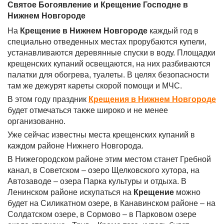
Святое Богоявление и Крещение Господне в
Нижнем Новгороде
На
Крещение в Нижнем Новгороде
каждый год в
специально отведенных местах прорубаются купели,
устанавливаются деревянные спуски в воду. Площадки
крещенских купаний освещаются, на них разбиваются
палатки для обогрева, туалеты. В целях безопасности
там же дежурят кареты скорой помощи и МЧС.
В этом году праздник
Крещения в Нижнем Новгороде
будет отмечаться также широко и не менее
организованно.
Уже сейчас известны места крещенских купаний в
каждом районе Нижнего Новгорода.
В Нижегородском районе этим местом станет Гребной
канал, в Советском – озеро Щелковского хутора, на
Автозаводе – озера Парка культуры и отдыха. В
Ленинском районе искупаться на
Крещение
можно
будет на Силикатном озере, в Канавинском районе – на
Солдатском озере, в Сормово – в Парковом озере