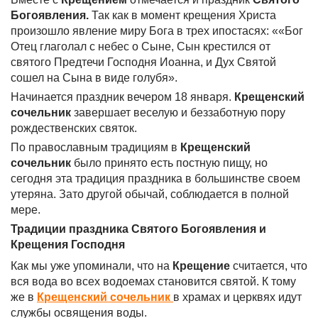
Богоявления.
Так как в момент крещения Христа
произошло явление миру Бога в трех ипостасях: ««Бог
Отец глаголал с небес о Сыне, Сын крестился от
святого Предтечи Господня Иоанна, и Дух Святой
сошел на Сына в виде голубя».
Начинается праздник вечером 18 января.
Крещенский
сочельник
завершает веселую и беззаботную пору
рождественских святок.
По православным традициям в
Крещенский
сочельник
было принято есть постную пищу, но
сегодня эта традиция праздника в большинстве своем
утеряна. Зато другой обычай, соблюдается в полной
мере.
Традиции праздника Святого Богоявления и
Крещения Господня
Как мы уже упоминали, что на
Крещение
считается, что
вся вода во всех водоемах становится святой. К тому
же в
Крещенский сочельник
в храмах и церквях идут
службы освящения воды.