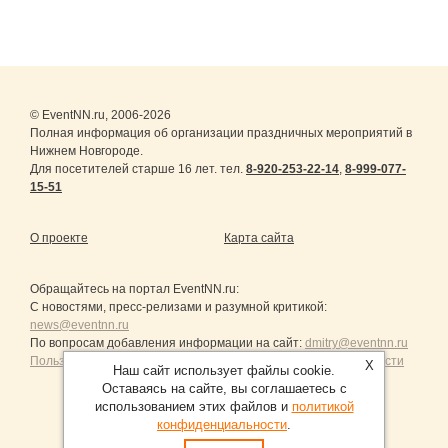
© EventNN.ru, 2006-2026
Полная информация об организации праздничных мероприятий в
Нижнем Новгороде.
Для посетителей старше 16 лет. тел.
8-920-253-22-14
,
8-999-077-
15-51
О проекте
Карта сайта
Обращайтесь на портал
EventNN.ru
:
С новостями, пресс-релизами и разумной критикой:
news@eventnn.ru
По вопросам добавления информации на сайт:
dmitry@eventnn.ru
Пользовательское Соглашение и политика конфиденциальности
X
Наш сайт использует файлы cookie.
Оставаясь на сайте, вы соглашаетесь с
использованием этих файлов и
политикой
конфиденциальности
.
Продвижение сайтов Санкт-Петербург