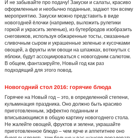
И не забывайте про подачу! Закуски и салаты, красиво
оформленные и необычно поданные, задают тон всему
мероприятию. Закуски можно представить в виде
новогодней ёлочки (например, выложить рулетики
горкой и украсить зеленью), из бутербродов изобразить
снеговиков, используя обжаренные тосты, смазанные
сливочным сыром и украшенные зеленью и кусочками
овощей, а фрукты или овощи на шпажках, воткнутых с
яблоки, будут ассоциироваться с новогодним салютом.
В общем, фантазируйте, Новый год как раз
подходящий для этого повод.
Новогодний стол 2016: горячие блюда
Горячее на Новый год – это, в определенной степени,
кульминация праздника. Оно должно быть красиво
приготовленным, эффектно поданным и
вписывающимся в общую картину новогоднего стола.
Не жалейте овощей, фруктов и зелени, украшайте
приготовленное блюдо – чем ярче и аппетитнее оно
будет выглядеть, тем больше у вас шансов порадовать