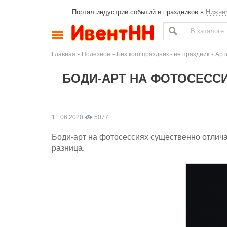
Портал индустрии событий и праздников в
Нижне
-
-
-
Главная
Полезное
Без кого праздник - не праздник
Арт
БОДИ-АРТ НА ФОТОСЕССИ
11.06.2020
5077
Боди-арт на фотосессиях существенно отлича
разница.