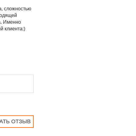
а, сложностью
водящей
а. Именно
й клиента:)
АТЬ ОТЗЫВ