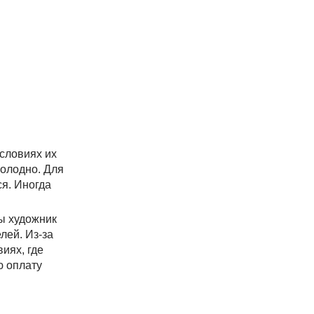
условиях их
холодно. Для
ся. Иногда
бы художник
лей. Из-за
иях, где
ю оплату