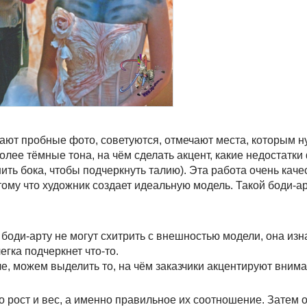
ают пробные фото, советуются, отмечают места, которым н
более тёмные тона, на чём сделать акцент, какие недостатк
ть бока, чтобы подчеркнуть талию). Эта работа очень каче
му что художник создает идеальную модель. Такой боди-ар
 боди-арту не могут схитрить с внешностью модели, она из
гка подчеркнет что-то.
е, можем выделить то, на чём заказчики акцентируют вним
о рост и вес, а именно правильное их соотношение. Затем