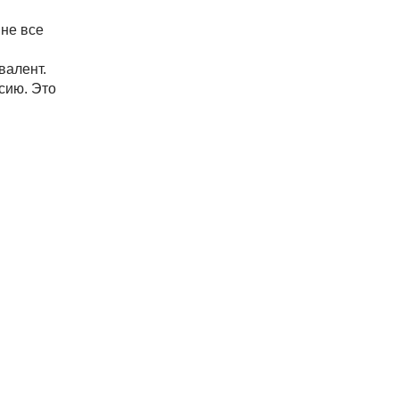
 не все
валент.
сию. Это