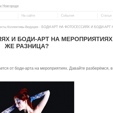
м Новгороде
- БОДИ-АРТ НА ФОТОСЕССИЯХ И БОДИ-АРТ
исты Коллективы Ведущие
ЯХ И БОДИ-АРТ НА МЕРОПРИЯТИЯХ:
ЖЕ РАЗНИЦА?
ется от боди-арта на мероприятиях. Давайте разберёмся, в