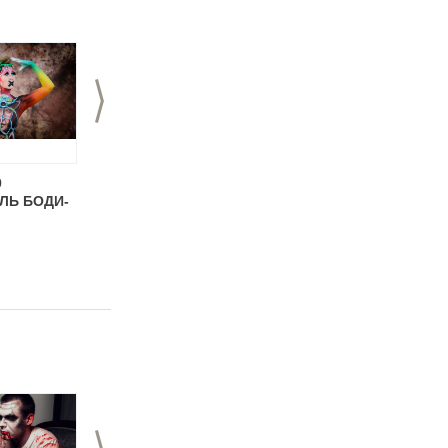
>
0
29.06.2020
20.11.2019
ЛЬ БОДИ-
БОДИАРТ ИСТОРИЯ
Новогодний боди-
арт от студии боди-
арта "Акварелька"
>