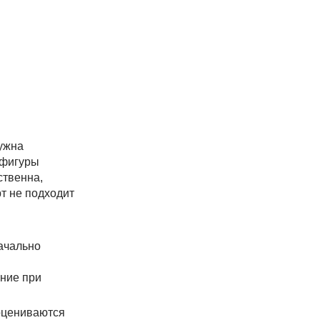
ужна
и фигуры
ственна,
т не подходит
начально
ание при
 оцениваются