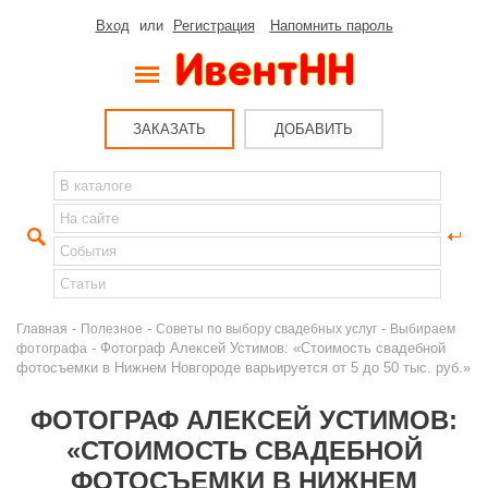
Вход
или
Регистрация
Напомнить пароль
ЗАКАЗАТЬ
ДОБАВИТЬ
-
-
-
Главная
Полезное
Советы по выбору свадебных услуг
Выбираем
- Фотограф Алексей Устимов: «Стоимость свадебной
фотографа
фотосъемки в Нижнем Новгороде варьируется от 5 до 50 тыс. руб.»
ФОТОГРАФ АЛЕКСЕЙ УСТИМОВ:
«СТОИМОСТЬ СВАДЕБНОЙ
ФОТОСЪЕМКИ В НИЖНЕМ