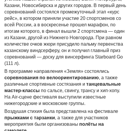
Казани, Новосибирска и других городов. В первый день
соревнований состоялся промежуточный этап «курс
рейс», в котором приняли участие 20 спортсменов со
всей России, а в воскресенье прошел марафон, по
итогам которого, в финал вышли 2 спортсмена — один
из Казани, другой из Нижнего Новгорода. При равном
количестве очков жюри присудило пальму первенства
казанскому виндсерферу, он и получил главный приз
соревнований — доску для винсерфинга Starboard Go
(111 л).
В программе направления «Земля» состоялись
соревнования по велоориентированию
, а также
различные спортивные состязания и
танцевальные
мастер-классы
по сальсе, свингу, трансу и хип-хопу.
На Air-сцене фестиваля выступили известные
нижегородские и московские группы.
Воздушая стихия была представлена на фестивале
прыжками с тарзанки
, а также для участников
мероприятия были организованы
полёты на
самолете
.