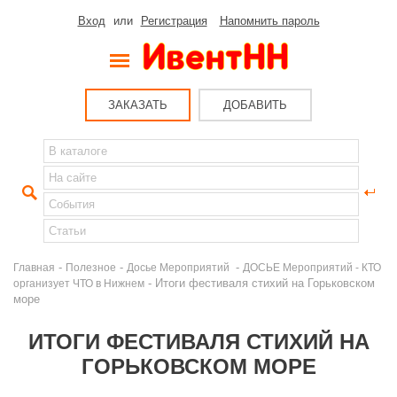
Вход
или
Регистрация
Напомнить пароль
ЗАКАЗАТЬ
ДОБАВИТЬ
-
-
-
Главная
Полезное
Досье Мероприятий
ДОСЬЕ Мероприятий - КТО
- Итоги фестиваля стихий на Горьковском
организует ЧТО в Нижнем
море
ИТОГИ ФЕСТИВАЛЯ СТИХИЙ НА
ГОРЬКОВСКОМ МОРЕ