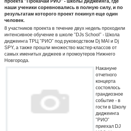
проекта "Прокачай РИО" - школы диджеинга, где
наши ученики соревновались в полную силу, и по
результатам которого проект покинул еще один
человек.
8 участников проекта в течение двух недель проходили
интенсивное обучение в школе "DJs School" - Школа
диджеинга ТРЦ "РИО" под руководством Dj MAI и Dj
SPY, а также прошли множество мастер-классов от
самых именитых диджеев и промоутеров Нижнего
Новгорода.
Накануне
отчетного
концерта
состоялось
грандиозное
событие - в
гости в Школу
диджеинга
"РИО"
приехал DJ