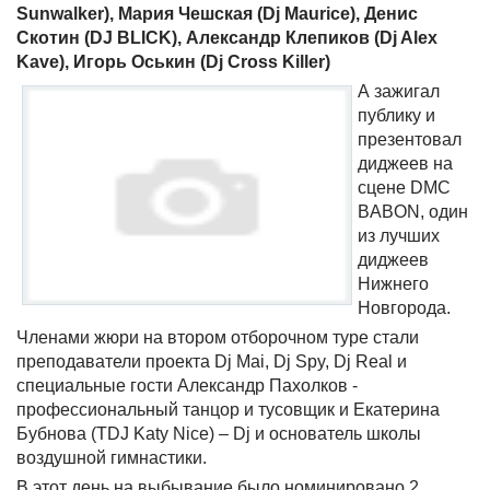
Sunwalker), Мария Чешская (Dj Maurice), Денис
Скотин (DJ BLICK), Александр Клепиков (Dj Alex
Kave), Игорь Оськин (Dj Cross Killer)
А зажигал
публику и
презентовал
диджеев на
сцене DMC
BABON, один
из лучших
диджеев
Нижнего
Новгорода.
Членами жюри на втором отборочном туре стали
преподаватели проекта Dj Mai, Dj Spy, Dj Real и
специальные гости Александр Пахолков -
профессиональный танцор и тусовщик и Екатерина
Бубнова (TDJ Katy Nice) – Dj и основатель школы
воздушной гимнастики.
В этот день на выбывание было номинировано 2