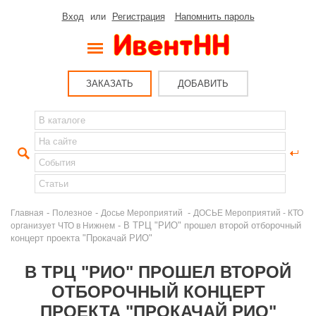
Вход
или
Регистрация
Напомнить пароль
ЗАКАЗАТЬ
ДОБАВИТЬ
-
-
-
Главная
Полезное
Досье Мероприятий
ДОСЬЕ Мероприятий - КТО
- В ТРЦ "РИО" прошел второй отборочный
организует ЧТО в Нижнем
концерт проекта "Прокачай РИО"
В ТРЦ "РИО" ПРОШЕЛ ВТОРОЙ
ОТБОРОЧНЫЙ КОНЦЕРТ
ПРОЕКТА "ПРОКАЧАЙ РИО"