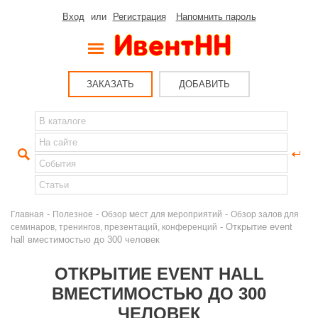
Вход
или
Регистрация
Напомнить пароль
ЗАКАЗАТЬ
ДОБАВИТЬ
-
-
-
Главная
Полезное
Обзор мест для мероприятий
Обзор залов для
- Открытие event
семинаров, тренингов, презентаций, конференций
hall вместимостью до 300 человек
ОТКРЫТИЕ EVENT HALL
ВМЕСТИМОСТЬЮ ДО 300
ЧЕЛОВЕК