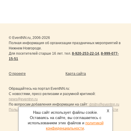
© EventNN.ru, 2006-2026
Полная информация об организации праздничных мероприятий в
Нижнем Новгороде.
Для посетителей старше 16 лет. тел.
8-920-253-22-14
,
8-999-077-
15-51
О проекте
Карта сайта
Обращайтесь на портал
EventNN.ru
:
С новостями, пресс-релизами и разумной критикой:
news@eventnn.ru
По вопросам добавления информации на сайт:
dmitry@eventnn.ru
Пользовательское Соглашение и политика конфиденциальности
X
Наш сайт использует файлы cookie.
Оставаясь на сайте, вы соглашаетесь с
использованием этих файлов и
политикой
конфиденциальности
.