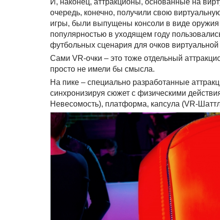
И, наконец, аттракционы, основанные на вирту
очередь, конечно, получили свою виртуальну
игры, были выпущены консоли в виде оружи
популярностью в уходящем году пользовались 
футбольных сценария для очков виртуальной
Сами VR-очки – это тоже отдельный аттракцио
просто не имели бы смысла.
На пике – специально разработанные аттракц
синхронизируя сюжет с физическими действи
Невесомость), платформа, капсула (VR-Шаттл