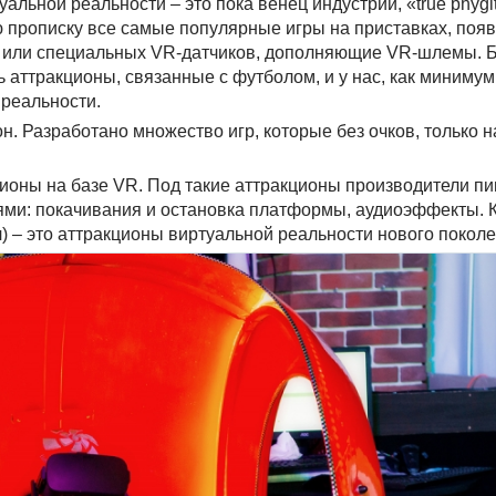
альной реальности – это пока венец индустрии, «true phygi
ю прописку все самые популярные игры на приставках, поя
я или специальных VR-датчиков, дополняющие VR-шлемы. 
аттракционы, связанные с футболом, и у нас, как минимум,
 реальности.
н. Разработано множество игр, которые без очков, только н
ионы на базе VR. Под такие аттракционы производители пи
ями: покачивания и остановка платформы, аудиоэффекты. К
) – это аттракционы виртуальной реальности нового поколе