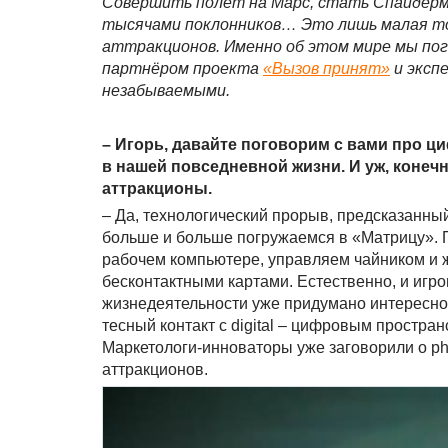
Совершить полёт на Марс, стать Спайдерме
тысячами поклонников… Это лишь малая толи
аттракционов. Именно об этом мире мы по
партнёром проекта
«Вызов принят»
и эксп
незабываемыми.
– Игорь, давайте поговорим с вами про 
в нашей повседневной жизни. И уж, конечн
аттракционы.
– Да, технологический прорыв, предсказанный
больше и больше погружаемся в «Матрицу». П
рабочем компьютере, управляем чайником и ж
бесконтактными картами. Естественно, и игр
жизнедеятельности уже придумано интересно
тесный контакт с digital – цифровым простра
Маркетологи-инноваторы уже заговорили о phyg
аттракционов.