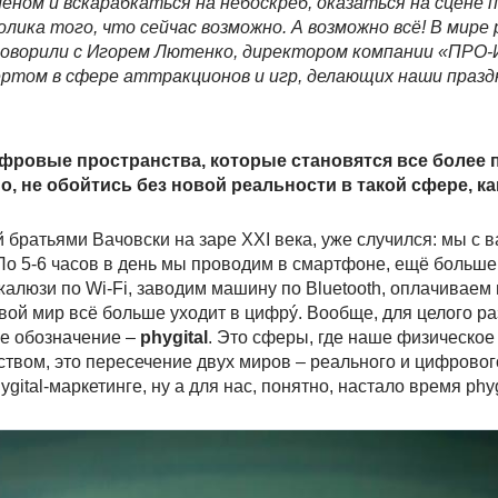
ном и вскарабкаться на небоскрёб, оказаться на сцене 
ка того, что сейчас возможно. А возможно всё! В мире ph
говорили с Игорем Лютенко, директором компании «ПРО
ертом в сфере аттракционов и игр, делающих наши празд
цифровые пространства, которые становятся все боле
о, не обойтись без новой реальности в такой сфере, ка
 братьями Вачовски на заре XXI века, уже случился: мы с 
о 5-6 часов в день мы проводим в смартфоне, ещё больше
алюзи по Wi-Fi, заводим машину по Bluetooth, оплачиваем 
овой мир всё больше уходит в цифрý. Вообще, для целого р
е обозначение –
phygital
. Это сферы, где наше физическое 
нством, это пересечение двух миров – реального и цифровог
ital-маркетинге, ну а для нас, понятно, настало время phyg