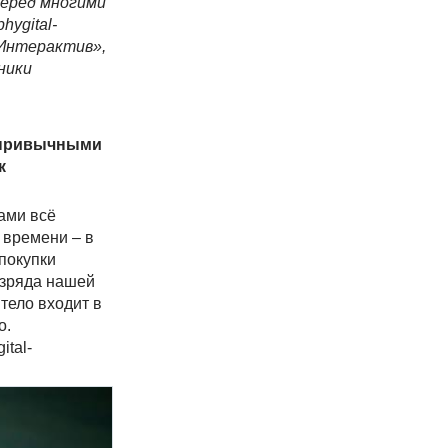
перед многими
ygital-
-Интерактив»,
ники
е привычными
к
вами всё
 времени – в
покупки
азряда нашей
тело входит в
о.
ital-