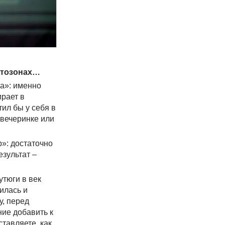
отозонах…
а»: именно
ирает в
тил бы у себя в
 вечеринке или
»: достаточно
езультат –
утюги в век
илась и
у, перед
ние добавить к
тавляете, как