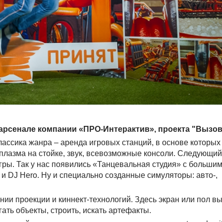
в арсенале компании «ПРО-Интерактив», проекта "Вызо
 Классика жанра – аренда игровых станций, в основе котор
плазма на стойке, звук, всевозможные консоли. Следующий 
гры. Так у нас появились «Танцевальная студия» с большим
 и DJ Hero. Ну и специально созданные симуляторы: авто-,
ии проекции и киннект-технологий. Здесь экран или пол в
ать объекты, строить, искать артефакты.