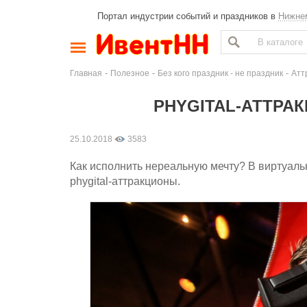
Портал индустрии событий и праздников в
Нижне
-
-
-
Главная
Полезное
Без кого праздник - не праздник
Атт
PHYGITAL-АТТРА
25.10.2018
3583
Как исполнить нереальную мечту? В виртуаль
phygital-аттракционы.