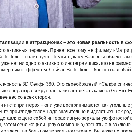
тализации в аттракционах – это новая реальность в ф
сто активных перемен. Привет всё тому же фильму «Матриц
llet time – полёт пули. Помните, как у Вачовски объект зам
 уже нет ни одного активного инстаграмщика, кто не размес
мершим» эффектом. Сейчас Bullet time – бонтон на любой
пулярность 3D Селфи 360. Это своеобразный «Селфи спинер
нию оператора вокруг вас начинает летать камера Go Pro. Р
ее вас со всех сторон.
и инстапринтерах – они уже воспринимаются как угольные 
енте производителям надо значительно выделяться. Так род
едставляющего собой интерактивную зеркальную фотостойк
 затем себя же (или целую компанию) заснять, а в заключе
 здесь, на большом зеркальном экране. Вы даже не предс