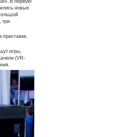
tal». В первую
вились новые
Большой
 три
а приставке,
шут игры,
ачели (VR-
ния.