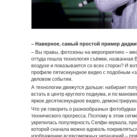
– Наверное, самый простой пример диджи
– Вы правы, фотозоны на мероприятиях – ме
оттуда пошла технология съёмки, названная Bu
воздухе и показывается со всех сторон? И вот
профиле пятисекундное видео с подобным «за
деловом событии.
А технологии движутся дальше: набирает по
встать в центр круглого подиума, и по манове
яркое десятисекундное видео, демонстрирующ
Что уж говорить о разнообразных фотобудках 
технического прогресса. Поэтому в этом сегм
укрепилась популярность Селфи-зеркала, пр
которой сначала можно вдоволь покривляться,
изображению всевозможных украшений – прямо