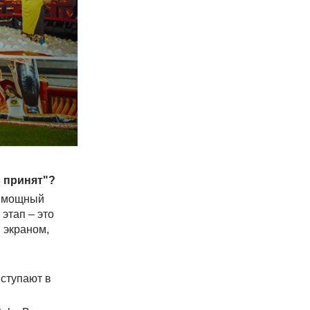
в принят"?
ых мощный
этап – это
 экраном,
ыступают в