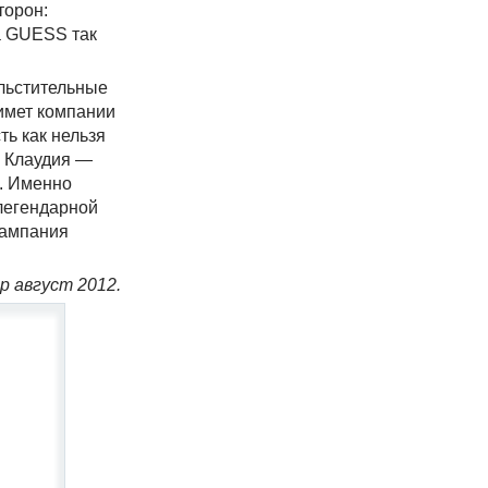
торон:
а GUESS так
ольстительные
имет компании
ь как нельзя
. Клаудия —
. Именно
легендарной
кампания
р август 2012.