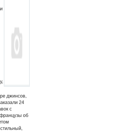
 и
у,
аре джинсов,
заказали 24
вок с
— французы об
етом
 стильный,