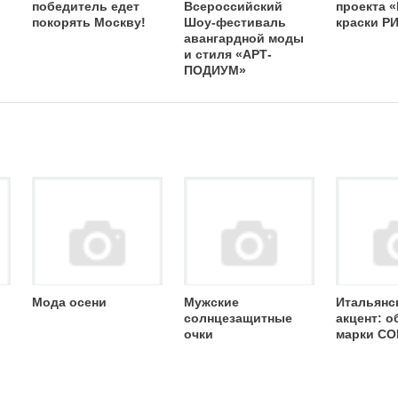
победитель едет
Всероссийский
проекта 
покорять Москву!
Шоу-фестиваль
краски Р
авангардной моды
и стиля «АРТ-
ПОДИУМ»
Мода осени
Мужские
Итальянс
солнцезащитные
акцент: о
очки
марки C