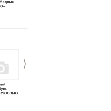
«Модные
"Ритм…Звук…
Школа Модельеров
ИО»
Образ…" в Нижнем
Новгороде
>
кий
Тонкие штучки:
Модные тенденции:
бувь
бахрома
вечное сияние
ORSOCOMO