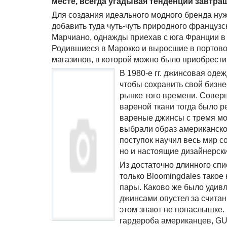
месте, всегда угадывая тенденции завтраш
Для создания идеального модного бренда нуж
добавить туда чуть-чуть природного француз
Марчиано, однажды приехав с юга Франции в 
Родившиеся в Марокко и выросшие в портово
магазинов, в которой можно было приобрести
В 1980-е гг. джинсовая оде
чтобы сохранить свой бизн
рынке того времени. Совер
вареной ткани тогда было р
вареные джинсы с тремя мо
выбрали образ американско
поступок научил весь мир с
но и настоящие дизайнерск
Из достаточно длинного спи
только Bloomingdales такое 
пары. Каково же было удивл
джинсами опустел за считан
этом знают не понаслышке.
гардероба американцев, GU