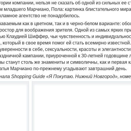
ории компании, нельзя не сказать об одной из сильных ее с
 младшего Марчиано, Пола: картинка блистательного мир
екламное агентство не понадобилось.
аваемым как в цветном, так и в черно-белом варианте: об
остор для воображения зрителя. Одной из самых ярких пр
ью Клаудией Шиффер, чьи чувственность и индивидуальност
который в свое время помог ей стать всемирно известной
еренности в себе, сексуальности, красоты и элегантности
аздничной кампании, приуроченной к 30-летней годовщине 
зы станут столь же знамениты и символичны, как и первая 
атья Марчиано по-прежнему угадывают завтрашний день.
ала Shopping Guide «Я Покупаю. Нижний Новгород», номе