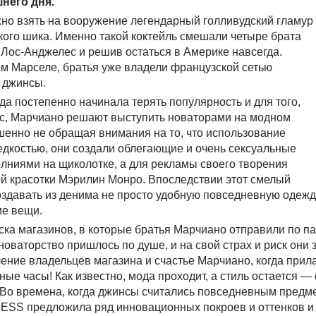
него дня.
но взять на вооружение легендарный голливудский гламур
ского шика. Именно такой коктейль смешали четыре брата
Лос-Анджелес и решив остаться в Америке навсегда.
м Марселе, братья уже владели французской сетью
 джинсы.
жда постепенно начинала терять популярность и для того,
ес, Марчиано решают выступить новаторами на модном
шенно не обращая внимания на то, что использование
едкостью, они создали облегающие и очень сексуальные
лниями на щиколотке, а для рекламы своего творения
й красотки Мэрилин Монро. Впоследствии этот смелый
оздавать из денима не просто удобную повседневную одежд
ие вещи.
ска магазинов, в которые братья Марчиано отправили по п
новаторство пришлось по душе, и на свой страх и риск они 
ение владельцев магазина и счастье Марчиано, когда прила
ные часы! Как известно, мода проходит, а стиль остается 
 Во времена, когда джинсы считались повседневным предм
ESS предложила ряд инновационных покроев и оттенков и