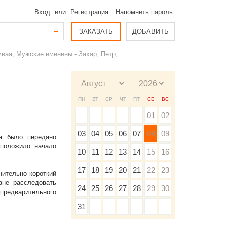
Вход
или
Регистрация
Напомнить пароль
ЗАКАЗАТЬ
ДОБАВИТЬ
мвая; Мужские именины - Захар, Петр;
ПН
ВТ
СР
ЧТ
ПТ
СБ
ВС
01
02
03
04
05
06
07
08
09
я было передано
 положило начало
10
11
12
13
14
15
16
17
18
19
20
21
22
23
нительно короткий
вне расследовать
24
25
26
27
28
29
30
 предварительного
31