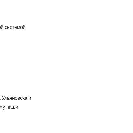
ой системой
а Ульяновска и
ому наши