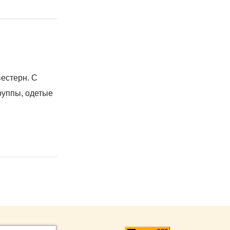
вестерн. С
руппы, одетые