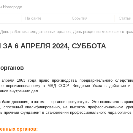
м Новгороде
 День работника следственных органов; День рождения московского тра
ЗА 6 АПРЕЛЯ 2024, СУББОТА
 органов
апреля 1963 года право производства предварительного следстви
нее переименованному в МВД СССР. Введение Указа в действие и
анов внутренних дел.
базе дознания, а затем — органов прокуратуры. Это позволило в срав
, способный квалифицированно, на высоком профессиональном уро
ть прочный фундамент в становлении профессионального ядра органов
венных органов: