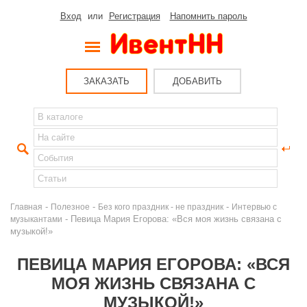
Вход
или
Регистрация
Напомнить пароль
ЗАКАЗАТЬ
ДОБАВИТЬ
-
-
-
Главная
Полезное
Без кого праздник - не праздник
Интервью с
- Певица Мария Егорова: «Вся моя жизнь связана с
музыкантами
музыкой!»
ПЕВИЦА МАРИЯ ЕГОРОВА: «ВСЯ
МОЯ ЖИЗНЬ СВЯЗАНА С
МУЗЫКОЙ!»