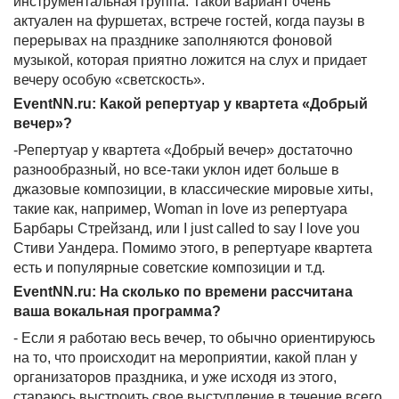
инструментальная группа. Такой вариант очень
актуален на фуршетах, встрече гостей, когда паузы в
перерывах на празднике заполняются фоновой
музыкой, которая приятно ложится на слух и придает
вечеру особую «светскость».
EventNN.ru: Какой репертуар у квартета «Добрый
вечер»?
-Репертуар у квартета «Добрый вечер» достаточно
разнообразный, но все-таки уклон идет больше в
джазовые композиции, в классические мировые хиты,
такие как, например, Woman in love из репертуара
Барбары Стрейзанд, или I just called to say I love you
Стиви Уандера. Помимо этого, в репертуаре квартета
есть и популярные советские композиции и т.д.
EventNN.ru: На сколько по времени рассчитана
ваша вокальная программа?
- Если я работаю весь вечер, то обычно ориентируюсь
на то, что происходит на мероприятии, какой план у
организаторов праздника, и уже исходя из этого,
стараюсь выстроить свое выступление в течение всего