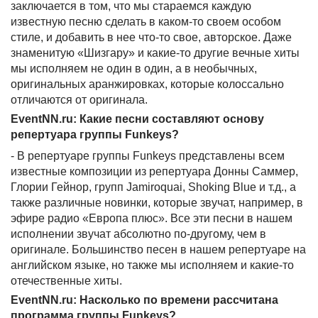
заключается в том, что мы стараемся каждую
известную песню сделать в каком-то своем особом
стиле, и добавить в нее что-то свое, авторское. Даже
знаменитую «Шизгару» и какие-то другие вечные хиты
мы исполняем не один в один, а в необычных,
оригинальных аранжировках, которые колоссально
отличаются от оригинала.
EventNN.ru: Какие песни составляют основу
репертуара группы Funkeys?
- В репертуаре группы Funkeys представлены всем
известные композиции из репертуара Донны Саммер,
Глории Гейнор, групп Jamiroquai, Shoking Blue и т.д., а
также различные новинки, которые звучат, например, в
эфире радио «Европа плюс». Все эти песни в нашем
исполнении звучат абсолютно по-другому, чем в
оригинале. Большинство песен в нашем репертуаре на
английском языке, но также мы исполняем и какие-то
отечественные хиты.
EventNN.ru: Насколько по времени рассчитана
программа группы Funkeys?