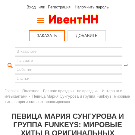
Вход
или
Регистрация
Напомнить пароль
ЗАКАЗАТЬ
ДОБАВИТЬ
-
-
-
Главная
Полезное
Без кого праздник - не праздник
Интервью с
- Певица Мария Сунгурова и группа Funkeys: мировые
музыкантами
хиты в оригинальных аранжировках
ПЕВИЦА МАРИЯ СУНГУРОВА И
ГРУППА FUNKEYS: МИРОВЫЕ
ХИТЫ В ОРИГИНАЛЬНЫХ