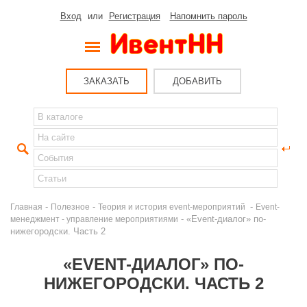
Вход
или
Регистрация
Напомнить пароль
ЗАКАЗАТЬ
ДОБАВИТЬ
-
-
-
Главная
Полезное
Теория и история event-мероприятий
Event-
- «Event-диалог» по-
менеджмент - управление мероприятиями
нижегородски. Часть 2
«EVENT-ДИАЛОГ» ПО-
НИЖЕГОРОДСКИ. ЧАСТЬ 2