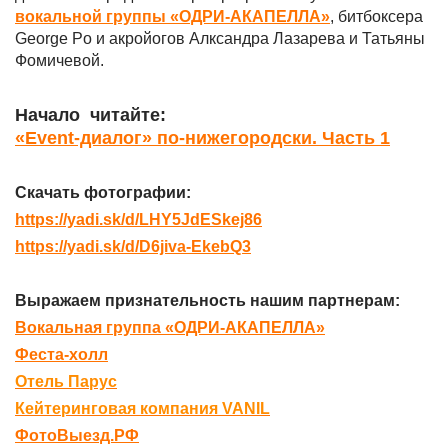
вокальной группы «ОДРИ-АКАПЕЛЛА»
, битбоксера
George Po и акройогов Алксандра Лазарева и Татьяны
Фомичевой.
Начало читайте:
«Event-диалог» по-нижегородски. Часть 1
Скачать фотографии:
https://yadi.sk/d/LHY5JdESkej86
https://yadi.sk/d/D6jiva-EkebQ3
Выражаем признательность нашим партнерам:
Вокальная группа «ОДРИ-АКАПЕЛЛА»
Феста-холл
Отель Парус
Кейтеринговая компания VANIL
ФотоВыезд.РФ