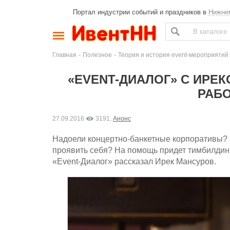
Портал индустрии событий и праздников в
Нижне
-
-
Главная
Полезное
Теория и история event-мероприятий
«EVENT-ДИАЛОГ» С ИРЕ
РАБО
27.09.2016
3191,
Анонс
Надоели концертно-банкетные корпоративы? Н
проявить себя? На помощь придет тимбилдинг
«Event-Диалог» рассказал Ирек Мансуров.