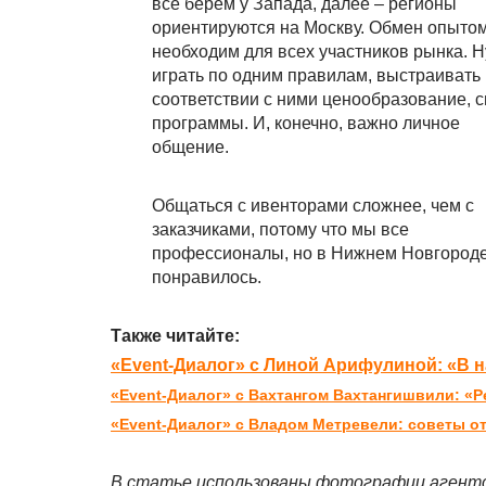
все берем у Запада, далее – регионы
ориентируются на Москву. Обмен опыто
необходим для всех участников рынка. 
играть по одним правилам, выстраивать 
соответствии с ними ценообразование, 
программы. И, конечно, важно личное
общение.
Общаться с ивенторами сложнее, чем с
заказчиками, потому что мы все
профессионалы, но в Нижнем Новгороде 
понравилось.
Также читайте:
«Event-Диалог» с Линой Арифулиной: «В 
«Event-Диалог» с Вахтангом Вахтангишвили: «
«Event-Диалог» с Владом Метревели: советы 
В статье использованы фотографии аген