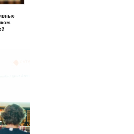
тивные
иком.
ой