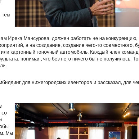
т
, тем
вам Ирека Мансурова, должен работать не на конкуренцию,
оприятий, а на созидание, создание чего-то совместного, б
а или картонный гоночный автомобиль. Каждый член коман
льтата, понимая, что без него ничего бы не получилось. То
ли.
билдинг для нижегородских ивенторов и рассказал, для чег
е
 со
и
тобы
м. Мы