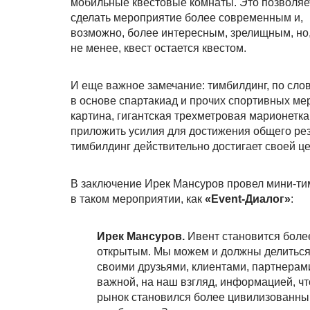
мобильные квестовые комнаты. Это позволяе
сделать мероприятие более современным и,
возможно, более интересным, зрелищным, но
не менее, квест остается квестом.
И еще важное замечание: тимбилдинг, по сло
в основе спартакиад и прочих спортивных мер
картина, гигантская трехметровая марионетк
приложить усилия для достижения общего резу
тимбилдинг действительно достигает своей це
В заключение Ирек Мансуров провел мини-тим
в таком мероприятии, как
«Event-Диалог»
:
Ирек Мансуров.
Ивент становится боле
открытым. Мы можем и должны делиться
своими друзьями, клиентами, партнерам
важной, на наш взгляд, информацией, ч
рынок становился более цивилизованны