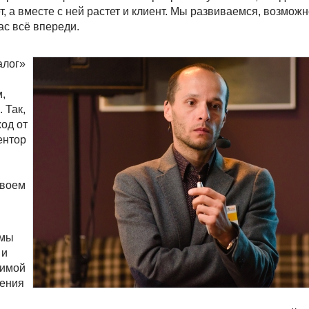
 а вместе с ней растет и клиент. Мы развиваемся, возможно
нас всё впереди.
алог»
м,
 Так,
ход от
ентор
своем
мы
 и
димой
дения