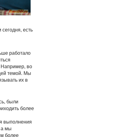
 сегодня, есть
льше работало
иться
. Например, во
щей темой. Мы
зывать их в
сь, были
риходить более
ля выполнения
 а мы
ем более