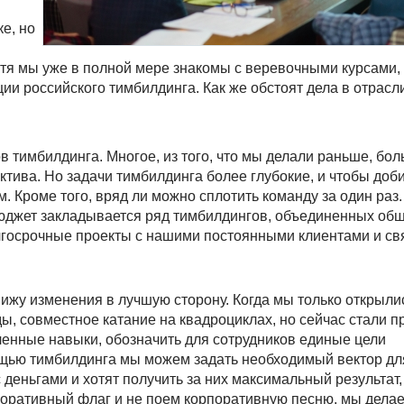
е, но
тя мы уже в полной мере знакомы с веревочными курсами,
 российского тимбилдинга. Как же обстоят дела в отрасли
в тимбилдинга. Многое, из того, что мы делали раньше, бо
ктива. Но задачи тимбилдинга более глубокие, и чтобы доб
. Кроме того, вряд ли можно сплотить команду за один раз
юджет закладывается ряд тимбилдингов, объединенных об
госрочные проекты с нашими постоянными клиентами и свя
 вижу изменения в лучшую сторону. Когда мы только открыли
ы, совместное катание на квадроциклах, но сейчас стали п
енные навыки, обозначить для сотрудников единые цели
ощью тимбилдинга мы можем задать необходимый вектор д
 деньгами и хотят получить за них максимальный результат,
поративный флаг и не поем корпоративную песню, мы дела