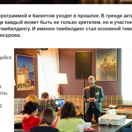
рограммой и банкетом уходят в прошлое. В тренде ак
е каждый может быть не только зрителем, но и участн
 тимбилдингу. И именно тимбилдинг стал основной тем
ансурова.
щейся
я
оты,
2