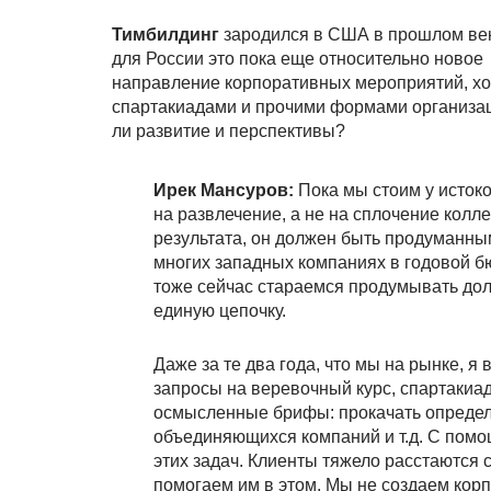
Тимбилдинг
зародился в США в прошлом век
для России это пока еще относительно новое
направление корпоративных мероприятий, хо
спартакиадами и прочими формами организации
ли развитие и перспективы?
Ирек Мансуров:
Пока мы стоим у истоко
на развлечение, а не на сплочение колле
результата, он должен быть продуманным
многих западных компаниях в годовой б
тоже сейчас стараемся продумывать дол
единую цепочку.
Даже за те два года, что мы на рынке, я
запросы на веревочный курс, спартакиад
осмысленные брифы: прокачать определ
объединяющихся компаний и т.д. С пом
этих задач. Клиенты тяжело расстаются с
помогаем им в этом. Мы не создаем кор