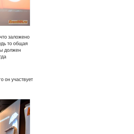
 что заложено
удь то общая
ды должен
гда
о он участвует