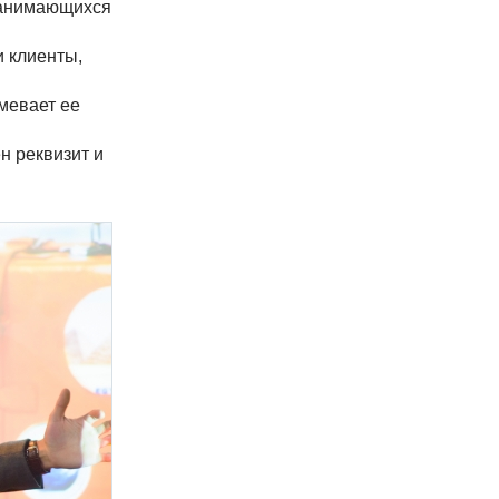
занимающихся
и клиенты,
мевает ее
ен реквизит и