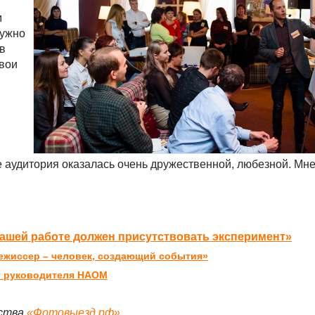
м
Нужно
в
свои
аудитория оказалась очень дружественной, любезной. Мне
нашей работе должен присутствовать эксперимент»
Режиссер – человек, создающий события»
от руководителя НАОМ
тства
«Фотовыезд.рф»