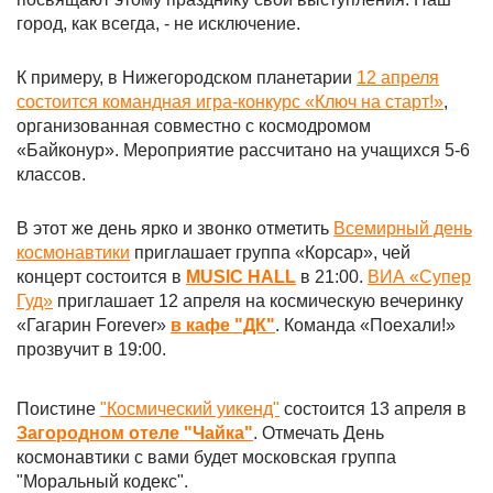
город, как всегда, - не исключение.
К примеру, в Нижегородском планетарии
12 апреля
состоится командная игра-конкурс «Ключ на старт!»
,
организованная совместно с космодромом
«Байконур». Мероприятие рассчитано на учащихся 5-6
классов.
В этот же день ярко и звонко отметить
Всемирный день
космонавтики
приглашает группа «Корсар», чей
концерт состоится в
MUSIC HALL
в 21:00.
ВИА «Супер
Гуд»
приглашает 12 апреля на космическую вечеринку
«Гагарин Forever»
в кафе "ДК"
. Команда «Поехали!»
прозвучит в 19:00.
Поистине
"Космический уикенд"
состоится 13 апреля в
Загородном отеле "Чайка"
. Отмечать День
космонавтики с вами будет московская группа
"Моральный кодекс".