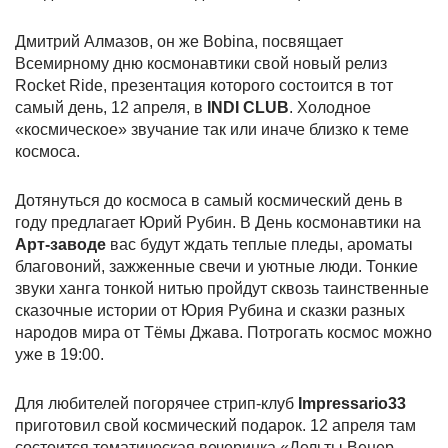
Дмитрий Алмазов, он же Bobina, посвящает
Всемирному дню космонавтики свой новый релиз
Rocket Ride, презентация которого состоится в тот
самый день, 12 апреля, в
INDI CLUB
. Холодное
«космическое» звучание так или иначе близко к теме
космоса.
Дотянуться до космоса в самый космический день в
году предлагает Юрий Рубин. В День космонавтики на
Арт-заводе
вас будут ждать теплые пледы, ароматы
благовоний, зажженные свечи и уютные люди. Тонкие
звуки ханга тонкой нитью пройдут сквозь таинственные
сказочные истории от Юрия Рубина и сказки разных
народов мира от Тёмы Джава. Потрогать космос можно
уже в 19:00.
Для любителей погорячее стрип-клуб
Impressario33
приготовил свой космический подарок. 12 апреля там
состоится тематическая вечеринка «Дельты Венер.