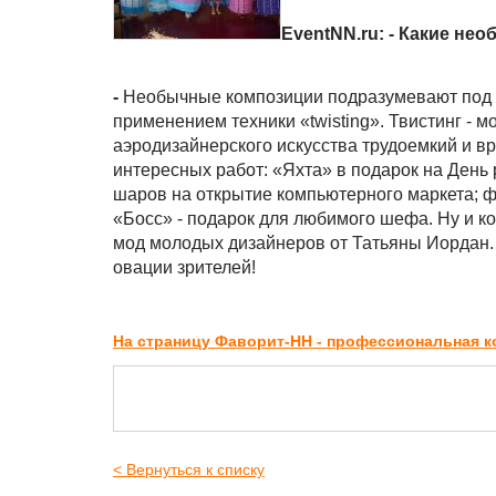
EventNN.ru: - Какие н
-
Необычные композиции подразумевают под 
применением техники «twisting». Твистинг - 
аэродизайнерского искусства трудоемкий и в
интересных работ: «Яхта» в подарок на День
шаров на открытие компьютерного маркета; фи
«Босс» - подарок для любимого шефа. Ну и ко
мод молодых дизайнеров от Татьяны Иордан.
овации зрителей!
На страницу Фаворит-НН - профессиональная
< Вернуться к списку