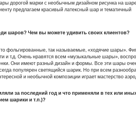
шары дорогой марки с необычным дизайном рисунка на шаре
лиенту предлагаем красивый латексный шар и тематичный
реди шаров? Чем вы можете удивить своих клиентов?
 Это фольгированные, так называемые, «ходячие шары». Фи
итти и т.д. Очень нравятся всем «музыкальные шары», восп
нки. Они имеют разный дизайн и формы. Все эти шары оч
всегда популярен светящийся шарик. Но при всем разнообр
нтересной и необычной композиции играет мастерство аэро
мляли за последний год и что применяли в тех или ины
ем шарики и т.п.)?