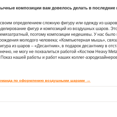
еобычные композиции вам довелось делать в последние
своим определением сложную фигуру или одежду из шаров
моделирование фигур и композиций из воздушных шаров. Эт
ремязатратный, поэтому композиции недешевы. У нас было 
 рождения молодого человека; «Компьютерная мышь», связ
гура из шаров – «Десантник», в подарок десантнику в отст
нечно, не могу не похвалиться работой «Костюм Heavy Meta
 Показ нашей работы и работ наших коллег-аэродизайнеро
→
 команда по оформлению воздушными шарами