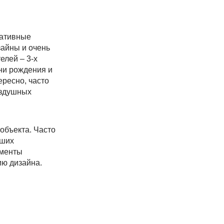
ративные
зайны и очень
елей – 3-х
ни рождения и
ресно, часто
оздушных
объекта. Часто
ьших
ементы
ю дизайна.