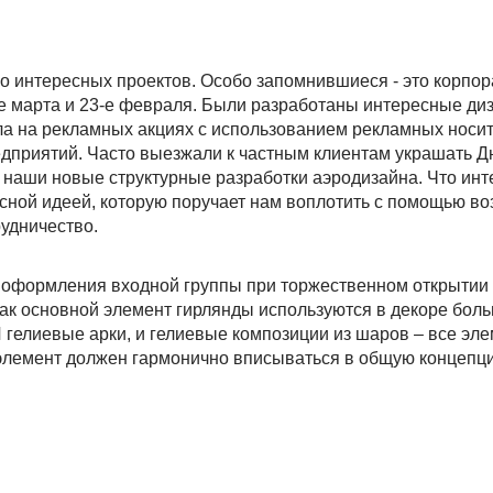
го интересных проектов. Особо запомнившиеся - это корпо
е марта и 23-е февраля. Были разработаны интересные ди
а на рекламных акциях с использованием рекламных носит
дприятий. Часто выезжали к частным клиентам украшать Д
наши новые структурные разработки аэродизайна. Что инте
ресной идеей, которую поручает нам воплотить с помощью в
рудничество.
оформления входной группы при торжественном открытии 
как основной элемент гирлянды используются в декоре бол
гелиевые арки, и гелиевые композиции из шаров – все эл
элемент должен гармонично вписываться в общую концепци