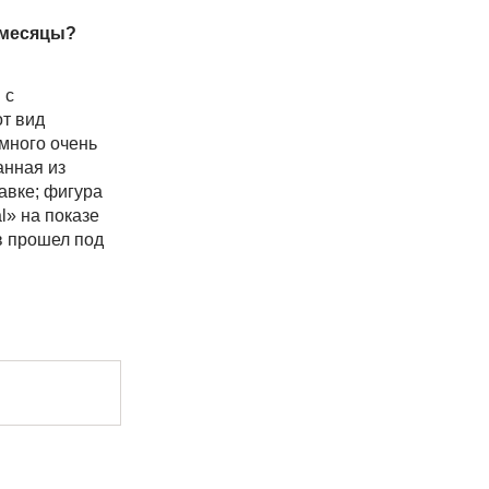
 месяцы?
 с
от вид
много очень
анная из
авке; фигура
l» на показе
в прошел под