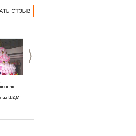
АТЬ ОТЗЫВ
>
2
14.12.2011
18.10.2011
ласс по
Летающие рыбы от
Двухдневные
у
“Фаворит-НН”
практические курсы
я из ШДМ”
по твистингу
«Плетения из ШДМ»
от Ирины Ткацевич