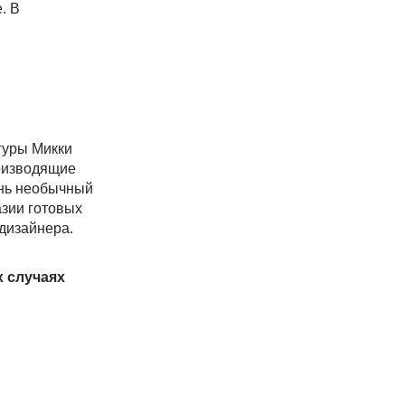
. В
гуры Микки
роизводящие
ень необычный
азии готовых
дизайнера.
х случаях