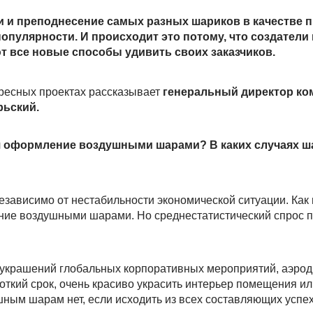
 и преподнесение самых разных шариков в качестве п
 популярности. И происходит это потому, что создател
т все новые способы удивить своих заказчиков.
ересных проектах рассказывает
генеральный директор ко
ьский.
дня оформление воздушными шарами? В каких случаях ш
независимо от нестабильности экономической ситуации. Как
ение воздушными шарами. Но среднестатистический спрос п
 украшений глобальных корпоративных мероприятий, аэрод
роткий срок, очень красиво украсить интерьер помещения и
шным шарам нет, если исходить из всех составляющих успе