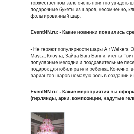
торжественном зале очень приятно увидеть 
подарочные букеты из шаров, несомненно, к
фольгированный шар.
EventNN.ru: - Какие новинки появились с
- Не теряют популярности шары Air Walkers.
Мауса, Клоуна, Зайца Багз Банни, утенка Тв
популярные мелодии и поздравительные песе
подарок для юбиляра или ребенка. Конечно, 
вариантов шаров немалую роль в создании и
EventNN.ru: - Какие мероприятия вы офор
(гирлянды, арки, композиции, надутые гели