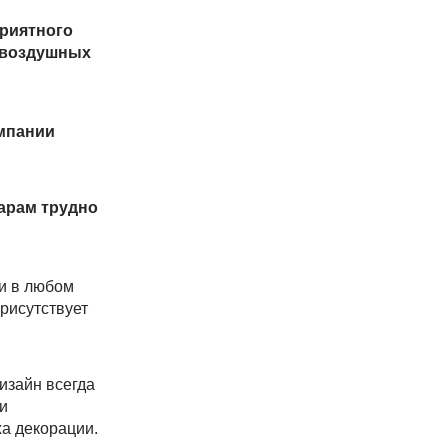
риятного
и воздушных
мпании
арам трудно
 и в любом
рисутствует
изайн всегда
ли
ха декорации.