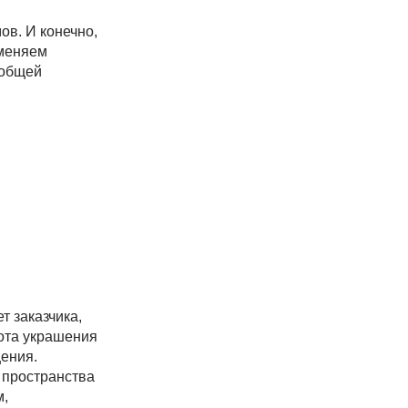
ов. И конечно,
именяем
 общей
т заказчика,
сота украшения
щения.
 пространства
м,