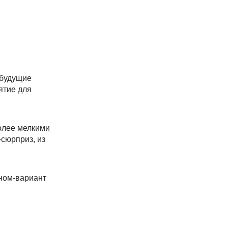
 будущие
ятие для
олее мелкими
сюрприз, из
ном-вариант