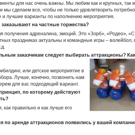
клиенты для нас очень важны. Мы любим как и крупных, так 
 и мы сделаем все, чтобы не только удовлетворить потребно
е и лучшие варианты по наполнению мероприятия.
о заказывают на частные торжества?
я получения адреналина, эмоций. Это «Зорб», «Родео», «С
стных праздниках актуальны и командные игры – волейбол, 
.д.
альным заказчикам следует выбирать аттракционы? Ка
имбилдинг, или детское мероприятие в
бора. Лучше, конечно, позвонить нам
берем для вас подходящий вариант.
 принцип, по которому действуют
ять?
, как правильно и как лучше его
я по аренде аттракционов появились у вашей компани