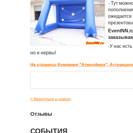
- Тут можн
пополнение
ожидается 
презентова
EventNN.r
заказываю
-У нас ест
но и нервы!
На страницу Компания "Атмосфера", Аттракци
< Вернуться к списку
Отзывы
СОБЫТИЯ