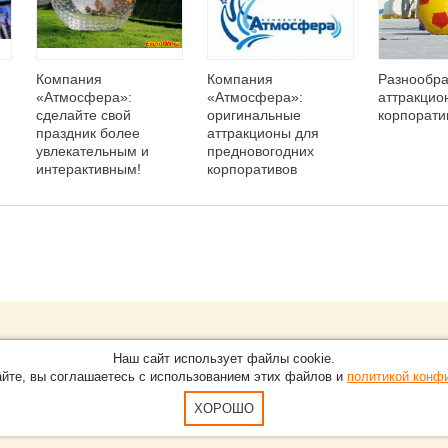
Компания
Компания
Разнообр
«Атмосфера»:
«Атмосфера»:
аттракцио
сделайте свой
оригинальные
корпорати
праздник более
аттракционы для
увлекательным и
предновогодних
интерактивным!
корпоративов
Обращайтесь на портал
Eve
О проекте
Наш сайт использует файлы cookie.
в Нижнем Новгороде.
С новостями, пресс-релизам
айте, вы соглашаетесь с использованием этих файлов и
политикой конф
Карта сайта
-15-51
По вопросам добавления ин
Пользовательское Соглашен
ХОРОШО