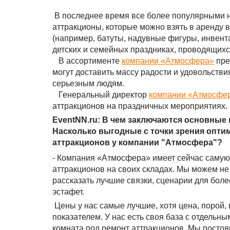
В последнее время все более популярными н
аттракционы, которые можно взять в аренду 
(например, батуты, надувные фигуры, инвента
детских и семейных праздниках, проводящихс
В ассортименте
компании «Атмосфера»
пре
могут доставить массу радости и удовольстви
серьезным людям.
Генеральный директор
компании «Атмосфе
аттракционов на праздничных мероприятиях.
EventNN.ru: В чем заключаются основные
Насколько выгодные с точки зрения опти
аттракционов у компании "Атмосфера"?
- Компания «Атмосфера» имеет сейчас саму
аттракционов на своих складах. Мы можем не 
рассказать лучшие связки, сценарии для бол
эстафет.
Цены у нас самые лучшие, хотя цена, порой,
показателем. У нас есть своя база с отдельн
комната под ремонт аттракционов. Мы постоя