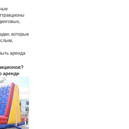
ьные
аттракционы
динговых,
дки, которые
ослым,
быть аренда
ракционов?
о аренде