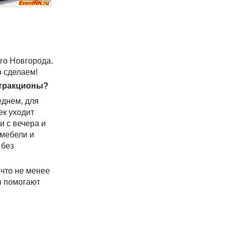
го Новгорода.
о сделаем!
ттракционы?
еднем, для
ек уходит
и с вечера и
 мебели и
 без
 что не менее
ы помогают