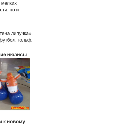
и мелких
сти, но и
тена липучка»,
футбол, гольф,
кие нюансы
и к новому