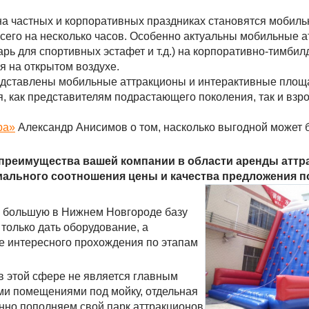
а частных и корпоративных праздниках становятся мобил
всего на несколько часов. Особенно актуальны мобильные 
рь для спортивных эстафет и т.д.) на корпоративно-тимбил
я на открытом воздухе.
дставлены мобильные аттракционы и интерактивные площа
я, как представителям подрастающего поколения, так и взр
ра»
Александр Анисимов о том, насколько выгодной может 
 преимущества вашей компании в области аренды атт
мального соотношения цены и качества предложения п
ю большую в Нижнем Новгороде базу
только дать оборудование, а
ее интересного прохождения по этапам
 в этой сфере не является главным
ыми помещениями под мойку, отдельная
нно пополняем свой парк аттракционов