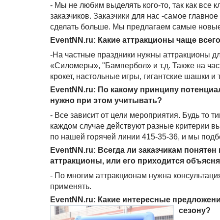
- Мы не любим выделять кого-то, так как все 
заказчиков. Заказчики для нас -самое главное
сделать больше. Мы предлагаем самые новы
EventNN.ru: Какие аттракционы чаще всег
-На частные праздники нужны аттракционы дл
«Силомеры», "Бампербол» и т.д. Также на ча
крокет, настольные игры, гигантские шашки и т
EventNN.ru: По какому принципу потенци
нужно при этом учитывать?
- Все зависит от цели мероприятия. Будь то т
каждом случае действуют разные критерии вы
по нашей горячей линии 415-35-36, и мы под
EventNN.ru: Всегда ли заказчикам понятен
аттракционы, или его приходится объясн
- По многим аттракционам нужна консультация
применять.
EventNN.ru: Какие интересные предложени
сезону?