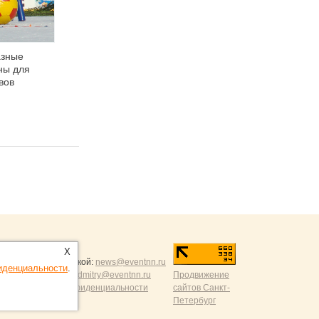
азные
ны для
вов
ntNN.ru
:
X
и и разумной критикой:
news@eventnn.ru
иденциальности
.
формации на сайт:
dmitry@eventnn.ru
Продвижение
ие и политика конфиденциальности
сайтов Санкт-
Петербург