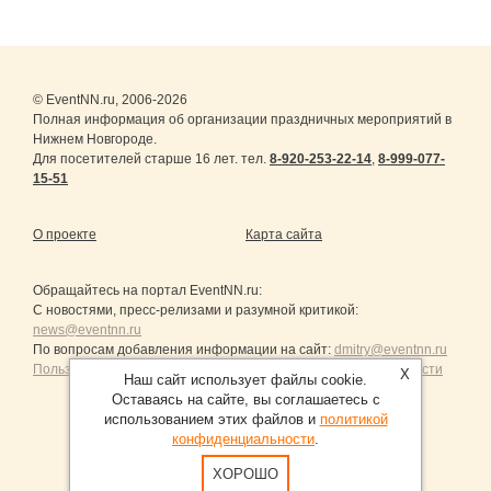
© EventNN.ru, 2006-2026
Полная информация об организации праздничных мероприятий в
Нижнем Новгороде.
Для посетителей старше 16 лет. тел.
8-920-253-22-14
,
8-999-077-
15-51
О проекте
Карта сайта
Обращайтесь на портал
EventNN.ru
:
С новостями, пресс-релизами и разумной критикой:
news@eventnn.ru
По вопросам добавления информации на сайт:
dmitry@eventnn.ru
Пользовательское Соглашение и политика конфиденциальности
X
Наш сайт использует файлы cookie.
Оставаясь на сайте, вы соглашаетесь с
использованием этих файлов и
политикой
конфиденциальности
.
Продвижение сайтов Санкт-Петербург
ХОРОШО