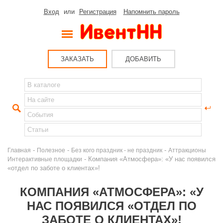
Вход
или
Регистрация
Напомнить пароль
ЗАКАЗАТЬ
ДОБАВИТЬ
-
-
-
Главная
Полезное
Без кого праздник - не праздник
Аттракционы
- Компания «Атмосфера»: «У нас появился
Интерактивные площадки
«отдел по заботе о клиентах»!
КОМПАНИЯ «АТМОСФЕРА»: «У
НАС ПОЯВИЛСЯ «ОТДЕЛ ПО
ЗАБОТЕ О КЛИЕНТАХ»!