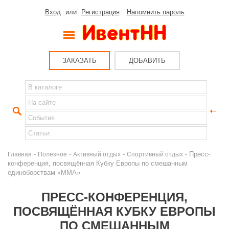
Вход
или
Регистрация
Напомнить пароль
ЗАКАЗАТЬ
ДОБАВИТЬ
-
-
-
- Пресс-
Главная
Полезное
Активный отдых
Спортивный отдых
конференция, посвящённая Кубку Европы по смешанным
единоборствам «ММА»
ПРЕСС-КОНФЕРЕНЦИЯ,
ПОСВЯЩЁННАЯ КУБКУ ЕВРОПЫ
ПО СМЕШАННЫМ