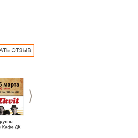
АТЬ ОТЗЫВ
>
группы
Вечер классической
Афиша
в Кафе ДК
музыки
мероприятий Кафе
ДК на марте