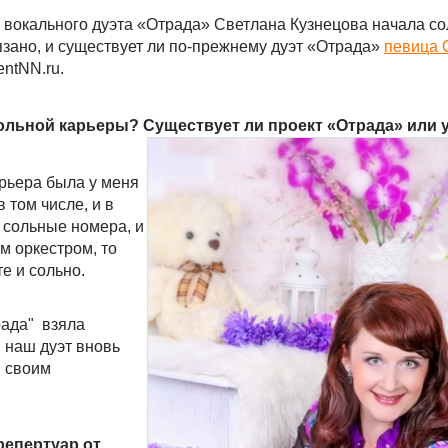
о вокального дуэта «Отрада» Светлана Кузнецова начала с
вязано, и существует ли по-прежнему дуэт «Отрада»
певица 
ntNN.ru.
сольной карьеры? Существует ли проект «Отрада» или 
арьера была у меня
в том числе, и в
 сольные номера, и
м оркестром, то
те и сольно.
рада" взяла
 наш дуэт вновь
й своим
репертуар от