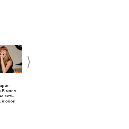
>
ария
Вокальный дуэт
Певица и скрипачка
 «В моем
«ДежаВю»: «Наш
Евгения
ре есть
эксклюзив – это
Акназарова:
а любой
песни с текстом про
вокально-
виновника
скрипичные
торжества!»
сюрпризы