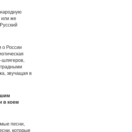
ю народную
 или же
"Русский
и о России
риотическая
-шлягеров,
эстрадными
ка, звучащая в
ашим
и в коем
имые песни,
есни, которые