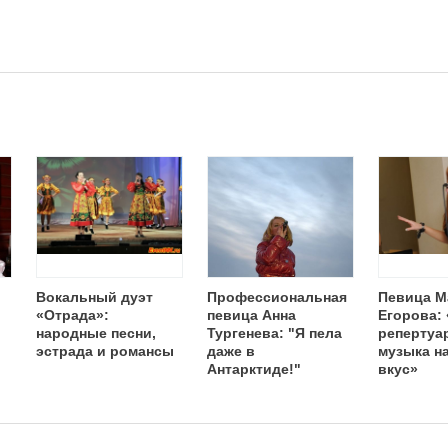
Вокальный дуэт
Профессиональная
Певица М
«Отрада»:
певица Анна
Егорова:
народные песни,
Тургенева: "Я пела
репертуа
эстрада и романсы
даже в
музыка н
Антарктиде!"
вкус»