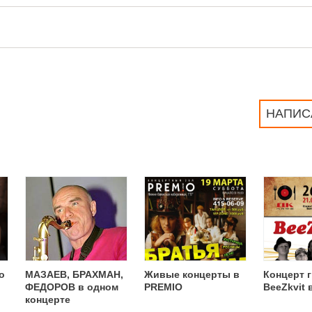
НАПИС
о
МАЗАЕВ, БРАХМАН,
Живые концерты в
Концерт 
ФЕДОРОВ в одном
PREMIO
BeeZkvit 
концерте