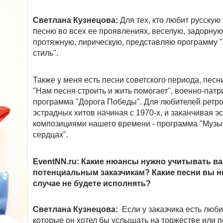
Светлана Кузнецова:
Для тех, кто любит русску
песню во всех ее проявлениях, веселую, задорную
протяжную, лирическую, представляю программу 
стиль".
Также у меня есть песни советского периода, песн
"Нам песня строить и жить помогает", военно-пат
программа "Дорога Победы". Для любителей ретро
эстрадных хитов начиная с 1970-х, и заканчивая 
композициями нашего времени - программа "Музы
сердцах".
EventNN.ru: Какие нюансы нужно учитывать в
потенциальным заказчикам? Какие песни вы н
случае не будете исполнять?
Светлана Кузнецова:
Если у заказчика есть люб
которые он хотел бы услышать на торжестве или п