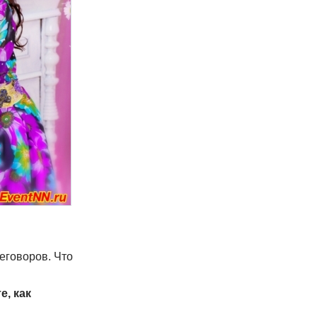
еговоров. Что
е, как