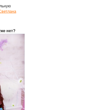
ольную
Светлана
уже нет?