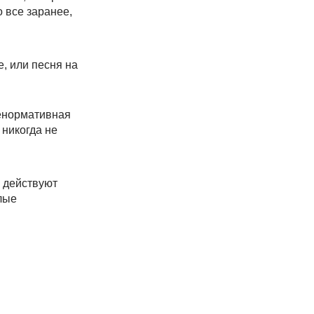
 все заранее,
е, или песня на
ненормативная
 никогда не
 действуют
лые