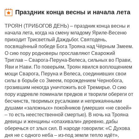
Праздник конца весны и начала лета
ТРОЯН (ТРИБОГОВ ДЕНЬ) – праздник конца весны и
начала лета, когда на смену младому Яриле-Весеню
приходит Трисветлый Даждьбог. Святодень,
посвящённый победе Бога Трояна над Чёрным Змеем.
О сию пору родноверы прославляют Сварожий
Триглав – Сварога-Перуна-Велеса, сильных во Прави,
Яви и Нави. По поверьям, Троян явился воплощением
мощи Сварога, Перуна и Велеса, соединивших свои
силы в борьбе со Змеем, порождением Чернобога,
грозившим некогда уничтожить всё Тремирье. О сию
пору издревле поминали предков и творили обереги от
бесчинств, творимых русалками и неприкаянными
душами «заложных» покойников (умерших «не своей»
– то есть неестественной смертью). В ночь на Трояна
девицы и женщины «опахивали» деревню, дабы
оберечься от злых сил. В народе говорили: «С Духова
дня не с одного неба – из-под земли тепло идёт»,