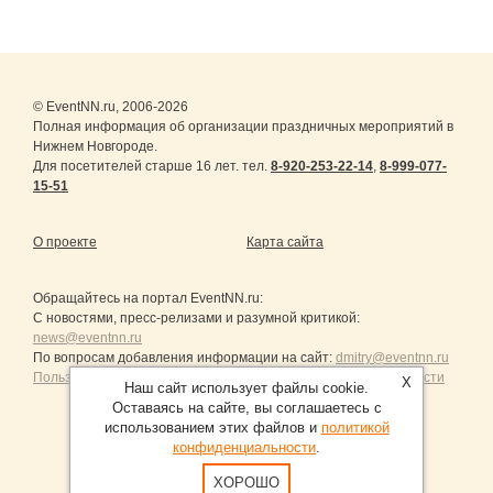
© EventNN.ru, 2006-2026
Полная информация об организации праздничных мероприятий в
Нижнем Новгороде.
Для посетителей старше 16 лет. тел.
8-920-253-22-14
,
8-999-077-
15-51
О проекте
Карта сайта
Обращайтесь на портал
EventNN.ru
:
С новостями, пресс-релизами и разумной критикой:
news@eventnn.ru
По вопросам добавления информации на сайт:
dmitry@eventnn.ru
Пользовательское Соглашение и политика конфиденциальности
X
Наш сайт использует файлы cookie.
Оставаясь на сайте, вы соглашаетесь с
использованием этих файлов и
политикой
конфиденциальности
.
Продвижение сайтов Санкт-Петербург
ХОРОШО