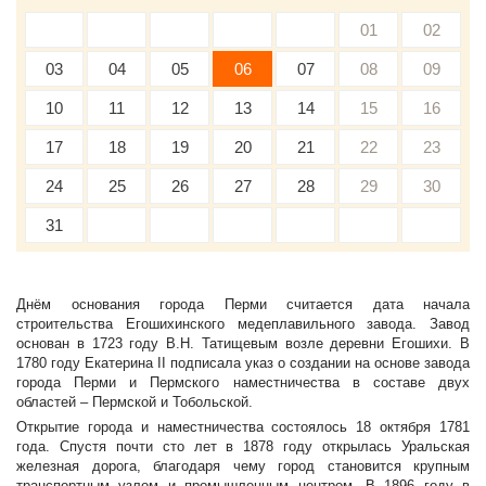
01
02
03
04
05
06
07
08
09
10
11
12
13
14
15
16
17
18
19
20
21
22
23
24
25
26
27
28
29
30
31
Днём основания города Перми считается дата начала
строительства Егошихинского медеплавильного завода. Завод
основан в 1723 году В.Н. Татищевым возле деревни Егошихи. В
1780 году Екатерина II подписала указ о создании на основе завода
города Перми и Пермского наместничества в составе двух
областей – Пермской и Тобольской.
Открытие города и наместничества состоялось 18 октября 1781
года. Спустя почти сто лет в 1878 году открылась Уральская
железная дорога, благодаря чему город становится крупным
транспортным узлом и промышленным центром. В 1896 году в