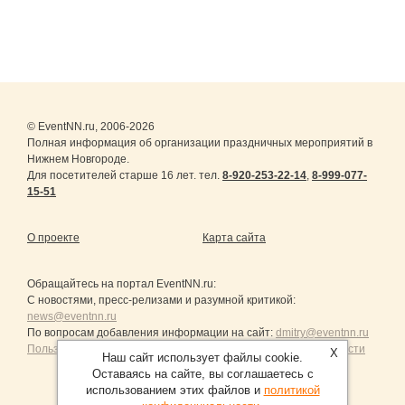
© EventNN.ru, 2006-2026
Полная информация об организации праздничных мероприятий в
Нижнем Новгороде.
Для посетителей старше 16 лет. тел.
8-920-253-22-14
,
8-999-077-
15-51
О проекте
Карта сайта
Обращайтесь на портал
EventNN.ru
:
С новостями, пресс-релизами и разумной критикой:
news@eventnn.ru
По вопросам добавления информации на сайт:
dmitry@eventnn.ru
Пользовательское Соглашение и политика конфиденциальности
X
Наш сайт использует файлы cookie.
Оставаясь на сайте, вы соглашаетесь с
использованием этих файлов и
политикой