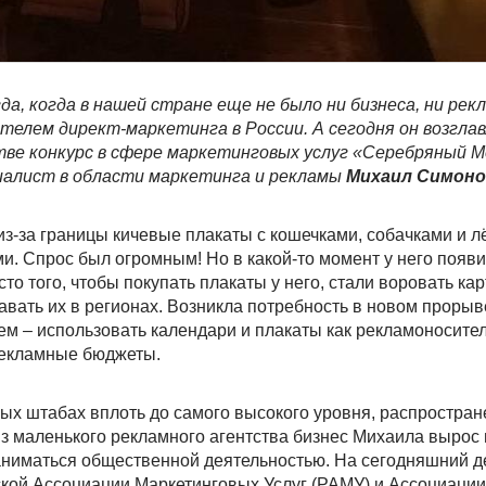
да, когда в нашей стране еще не было ни бизнеса, ни рек
телем директ-маркетинга в России. А сегодня он возгла
ве конкурс в сфере маркетинговых услуг «Серебряный М
иалист в области маркетинга и рекламы
Михаил Симон
из-за границы кичевые плакаты с кошечками, собачками и лё
. Спрос был огромным! Но в какой-то момент у него появ
то того, чтобы покупать плакаты у него, стали воровать кар
авать их в регионах. Возникла потребность в новом прорыв
 – использовать календари и плакаты как рекламоносите
рекламные бюджеты.
ых штабах вплоть до самого высокого уровня, распростран
з маленького рекламного агентства бизнес Михаила вырос
заниматься общественной деятельностью. На сегодняшний 
кой Ассоциации Маркетинговых Услуг (РАМУ) и Ассоциации