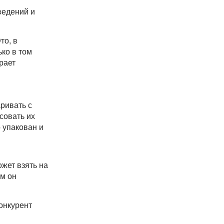
ведений и
то, в
ько в том
рает
ривать с
совать их
о упакован и
жет взять на
ем он
конкурент