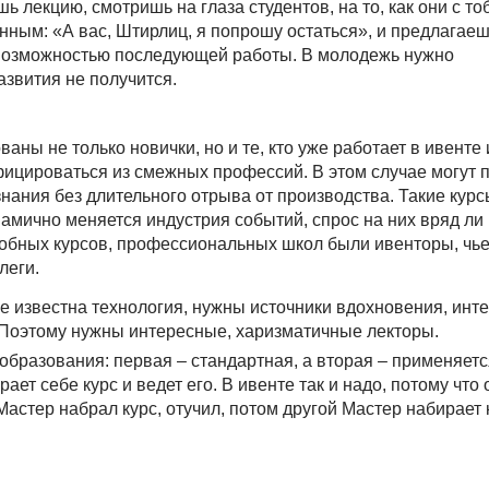
 лекцию, смотришь на глаза студентов, на то, как они с то
нным: «А вас, Штирлиц, я попрошу остаться», и предлагае
с возможностью последующей работы. В молодежь нужно
азвития не получится.
ваны не только новички, но и те, кто уже работает в ивенте 
ифицироваться из смежных профессий. В этом случае могут 
ания без длительного отрыва от производства. Такие курсы
намично меняется индустрия событий, спрос на них вряд ли
добных курсов, профессиональных школ были ивенторы, чье
леги.
бе известна технология, нужны источники вдохновения, инт
 Поэтому нужны интересные, харизматичные лекторы.
образования: первая – стандартная, а вторая – применяетс
ает себе курс и ведет его. В ивенте так и надо, потому что 
тер набрал курс, отучил, потом другой Мастер набирает ку