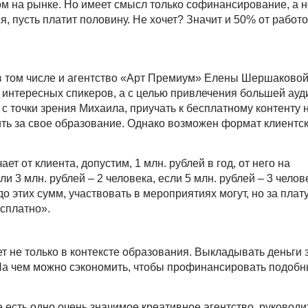
м на рынке. Но имеет смысл только софинансирование, а н
я, пусть платит половину. Не хочет? Значит и 50% от работ
 в том числе и агентство «Арт Премиум» Елены Шершаковой
интересных спикеров, а с целью привлечения большей ауд
 с точки зрения Михаила, приучать к бесплатному контенту 
ить за свое образование. Однако возможен формат клиентс
ет от клиента, допустим, 1 млн. рублей в год, от него на
и 3 млн. рублей – 2 человека, если 5 млн. рублей – 3 челов
 этих сумм, участвовать в мероприятиях могут, но за плату
есплатно».
т не только в контексте образования. Выкладывать деньги з
 На чем можно сэкономить, чтобы профинансировать подоб
 есть одно очень значимое креативное агентство, руководи