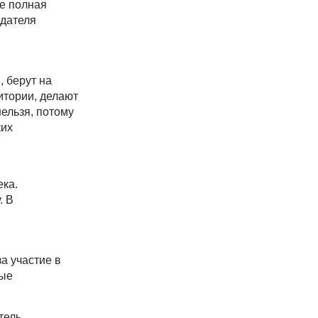
е полная
одателя
, берут на
итории, делают
нельзя, потому
ких
ека.
. В
а участие в
ные
тель