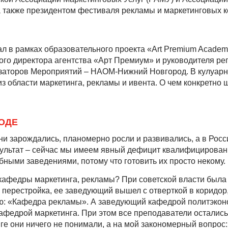
а также президентом фестиваля рекламы и маркетинговых 
 в рамках образовательного проекта «Art Premium Academ
о директора агентства «Арт Премиум» и руководителя ре
заторов Мероприятий – НАОМ-Нижний Новгород. В кулуарн
 области маркетинга, рекламы и ивента. О чем конкретно 
ОДЕ
они зарождались, планомерно росли и развивались, а в Рос
зультат – сейчас мы имеем явный дефицит квалифицирован
бными заведениями, потому что готовить их просто некому.
 кафедры маркетинга, рекламы? При советской власти был
 перестройка, ее заведующий вышел с отверткой в коридор,
вую: «Кафедра рекламы». А заведующий кафедрой политэко
афедрой маркетинга. При этом все преподаватели остались
нге они ничего не понимали, а на мой закономерный вопрос: