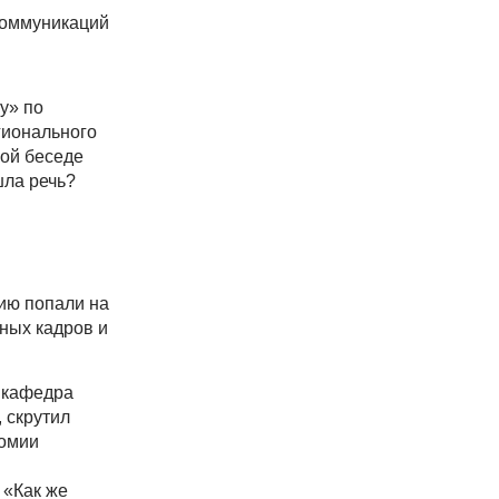
коммуникаций
y» по
гионального
ой беседе
шла речь?
сию попали на
ных кадров и
а кафедра
 скрутил
номии
 «Как же