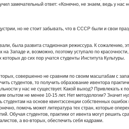
лучил замечательный ответ: «Конечно, не знаем, ведь у нас н
дустрии, но не стоит забывать, что в СССР были и свои пр
али, была развита стадионная режиссура. К сожалению, эт
на Западе и, возможно, поэтому уступало по красочности, 
которых до сих пор учатся студенты Института Культуры.
-вторых, совершенно не сравним по своим масштабам с зап
чить студентов, то получить образование ивентора практиче
альности у нас не существует. Какой выход? Привлекать к п
м опытом не менее 10-15 лет. Нет методологии? Значит ну
ь студентам на основе квинтэссенции собственных ошибок и
конечно, помочь может литература тех стран, которые опере
ий. Обучая студентов, практики от ивента могут решить сра
листов, а во-вторых, обеспечить себя кадрами.