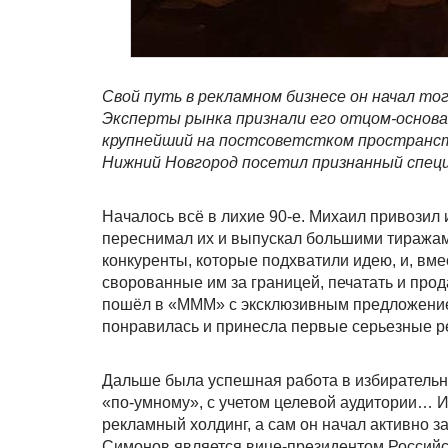
Свой путь в рекламном бизнесе он начал тог
Эксперты рынка признали его отцом-основа
крупнейший на постсоветстком пространст
Нижний Новгород посетил признанный спец
Началось всё в лихие 90-е. Михаил привозил 
переснимал их и выпускал большими тиражами
конкуренты, которые подхватили идею, и, вмес
сворованные им за границей, печатать и прод
пошёл в «МММ» с эксклюзивным предложением
понравилась и принесла первые серьезные 
Дальше была успешная работа в избирательн
«по-умному», с учетом целевой аудитории… И
рекламный холдинг, а сам он начал активно 
Симонов является вице-президентом Российс