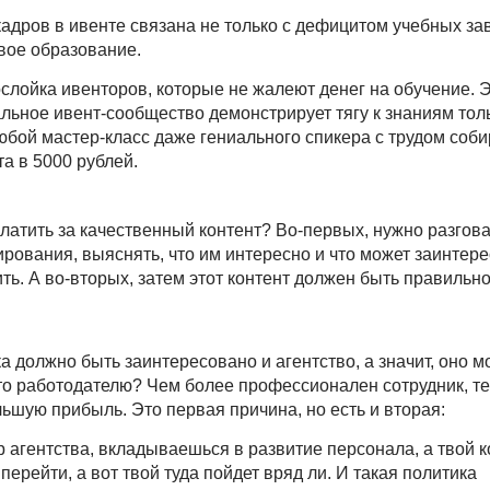
дров в ивенте связана не только с дефицитом учебных за
свое образование.
ослойка ивенторов, которые не жалеют денег на обучение. Э
альное ивент-сообщество демонстрирует тягу к знаниям тол
 любой мастер-класс даже гениального спикера с трудом соби
а в 5000 рублей.
латить за качественный контент? Во-первых, нужно разгова
рования, выяснять, что им интересно и что может заинтере
тить. А во-вторых, затем этот контент должен быть правильн
должно быть заинтересовано и агентство, а значит, оно мо
это работодателю? Чем более профессионален сотрудник, т
ьшую прибыль. Это первая причина, но есть и вторая:
р агентства, вкладываешься в развитие персонала, а твой 
 перейти, а вот твой туда пойдет вряд ли. И такая политика