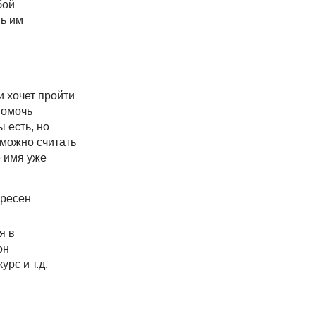
бой
шь им
и хочет пройти
помочь
 есть, но
 можно считать
 имя уже
ересен
я в
он
рс и т.д.