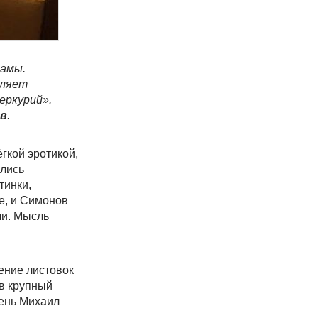
ламы.
вляет
еркурий».
ов
.
гкой эротикой,
ились
тинки,
е, и Симонов
ли. Мысль
ение листовок
 в крупный
день Михаил