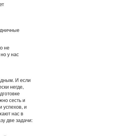
ет
аздничные
о не
но у нас
адным. И если
ски негде,
одготовке
жно сесть и
 успехов, и
жают нас в
зу две задачи: