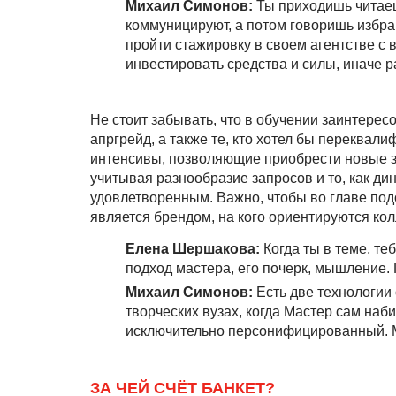
Михаил Симонов:
Ты приходишь читаешь
коммуницируют, а потом говоришь избра
пройти стажировку в своем агентстве 
инвестировать средства и силы, иначе р
Не стоит забывать, что в обучении заинтересо
апргрейд, а также те, кто хотел бы переквал
интенсивы, позволяющие приобрести новые зн
учитывая разнообразие запросов и то, как ди
удовлетворенным. Важно, чтобы во главе по
является брендом, на кого ориентируются кол
Елена Шершакова:
Когда ты в теме, те
подход мастера, его почерк, мышление.
Михаил Симонов:
Есть две технологии 
творческих вузах, когда Мастер сам набир
исключительно персонифицированный. Мас
ЗА ЧЕЙ СЧЁТ БАНКЕТ?