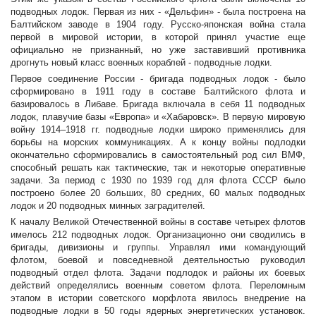
подводных лодок. Первая из них - «Дельфин» - была построена на
Балтийском заводе в 1904 году. Русско-японская война стала
первой в мировой истории, в которой принял участие еще
официально не признанный, но уже заставивший противника
дрогнуть новый класс военных кораблей - подводные лодки.
Первое соединение России - бригада подводных лодок - было
сформировано в 1911 году в составе Балтийского флота и
базировалось в Либаве. Бригада включала в себя 11 подводных
лодок, плавучие базы «Европа» и «Хабаровск». В первую мировую
войну 1914–1918 гг. подводные лодки широко применялись для
борьбы на морских коммуникациях. А к концу войны подлодки
окончательно сформировались в самостоятельный род сил ВМФ,
способный решать как тактические, так и некоторые оперативные
задачи. За период с 1930 по 1939 год для флота СССР было
построено более 20 больших, 80 средних, 60 малых подводных
лодок и 20 подводных минных заградителей.
К началу Великой Отечественной войны в составе четырех флотов
имелось 212 подводных лодок. Организационно они сводились в
бригады, дивизионы и группы. Управлял ими командующий
флотом, боевой и повседневной деятельностью руководил
подводный отдел флота. Задачи подлодок и районы их боевых
действий определялись военным советом флота. Переломным
этапом в истории советского морфлота явилось внедрение на
подводные лодки в 50 годы ядерных энергетических установок.