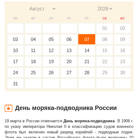
ПН
ВТ
СР
ЧТ
ПТ
СБ
ВС
01
02
03
04
05
06
07
08
09
10
11
12
13
14
15
16
17
18
19
20
21
22
23
24
25
26
27
28
29
30
31
День моряка-подводника России
19 марта в России отмечается
День моряка-подводника
. В 1906 г.
по указу императора Николая II в классификацию судов военного
флота был включен новый разряд кораблей - подводные лодки.
Этим же указом в состав Российского флота были включены 10