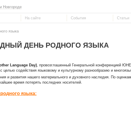
м Новгороде
ного языка
ДНЫЙ ДЕНЬ РОДНОГО ЯЗЫКА
other Language Day)
, провозглашенный Генеральной конференцией ЮН
а с целью содействия языковому и культурному разнообразию и многояз
ия и развития нашего материального и духовного наследия. По оценк
ижайшее время потерять последних носителей.
родного языка: