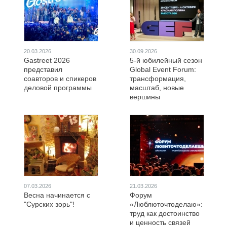
20.03.2026
30.09.2026
Gastreet 2026
5-й юбилейный сезон
представил
Global Event Forum:
соавторов и спикеров
трансформация,
деловой программы
масштаб, новые
вершины
07.03.2026
21.03.2026
Весна начинается с
Форум
"Сурских зорь"!
«Люблюточтоделаю»:
труд как достоинство
и ценность связей