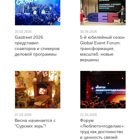
20.03.2026
30.09.2026
Gastreet 2026
5-й юбилейный сезон
представил
Global Event Forum:
соавторов и спикеров
трансформация,
деловой программы
масштаб, новые
вершины
07.03.2026
21.03.2026
Весна начинается с
Форум
"Сурских зорь"!
«Люблюточтоделаю»:
труд как достоинство
и ценность связей