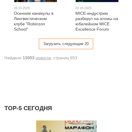
26.10.2025
02.10.2025
Осенние каникулы в
MICE-индустрию
Лингвистическом
разберут на атомы на
клубе "Robinzon
юбилейном MICE
School"
Excellence Forum
Загрузить следующие 20
Найдено
13053
новости
, cтраниц 653
ТОР-5 СЕГОДНЯ