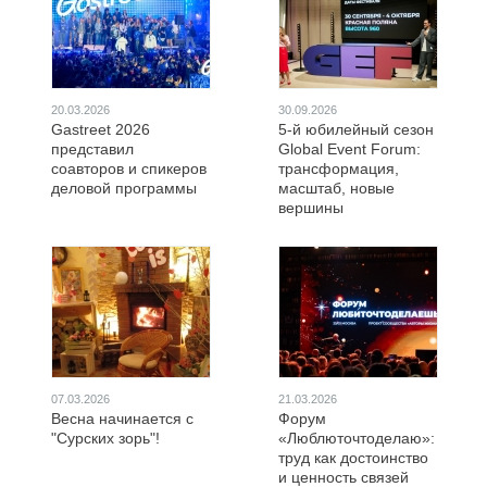
20.03.2026
30.09.2026
Gastreet 2026
5-й юбилейный сезон
представил
Global Event Forum:
соавторов и спикеров
трансформация,
деловой программы
масштаб, новые
вершины
07.03.2026
21.03.2026
Весна начинается с
Форум
"Сурских зорь"!
«Люблюточтоделаю»:
труд как достоинство
и ценность связей