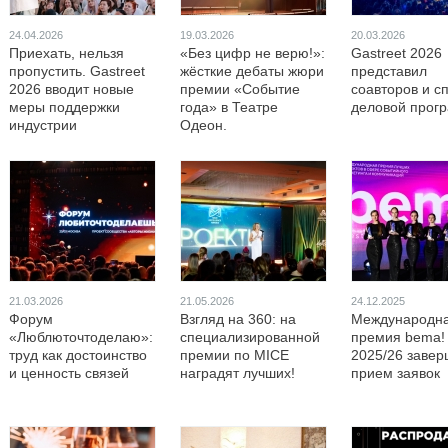
24.04.2026
19.03.2026
20.03.2026
Приехать, нельзя
«Без цифр не верю!»:
Gastreet 2026
пропустить. Gastreet
жёсткие дебаты жюри
представил
2026 вводит новые
премии «Событие
соавторов и с
меры поддержки
года» в Театре
деловой прог
индустрии
Одеон.
21.03.2026
21.05.2026
24.12.2025
Форум
Взгляд на 360: на
Международн
«Люблюточтоделаю»:
специализированной
премия bema!
труд как достоинство
премии по MICE
2025/26 завер
и ценность связей
наградят лучших!
прием заявок