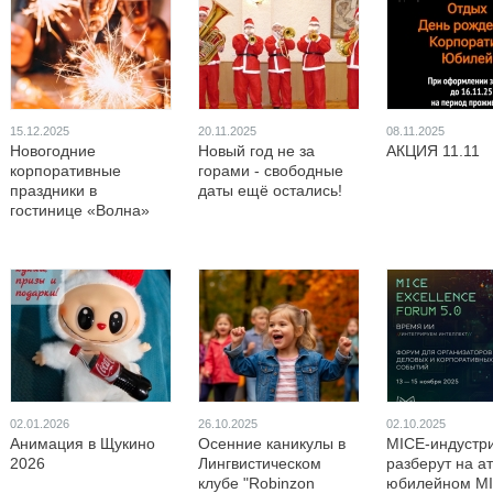
15.12.2025
20.11.2025
08.11.2025
Новогодние
Новый год не за
АКЦИЯ 11.11
корпоративные
горами - свободные
праздники в
даты ещё остались!
гостинице «Волна»
02.01.2026
26.10.2025
02.10.2025
Анимация в Щукино
Осенние каникулы в
MICE-индустр
2026
Лингвистическом
разберут на а
клубе "Robinzon
юбилейном M