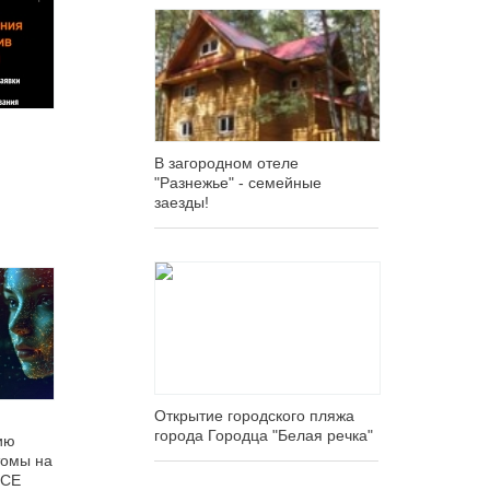
В загородном отеле
"Разнежье" - семейные
заезды!
Открытие городского пляжа
города Городца "Белая речка"
ию
томы на
ICE