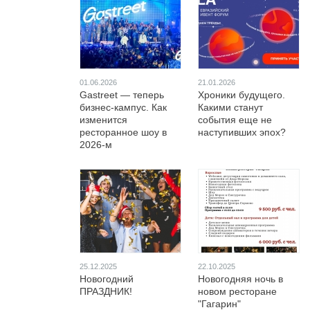
01.06.2026
21.01.2026
Gastreet — теперь
Хроники будущего.
бизнес-кампус. Как
Какими станут
изменится
события еще не
ресторанное шоу в
наступивших эпох?
2026-м
25.12.2025
22.10.2025
Новогодний
Новогодняя ночь в
ПРАЗДНИК!
новом ресторане
"Гагарин"