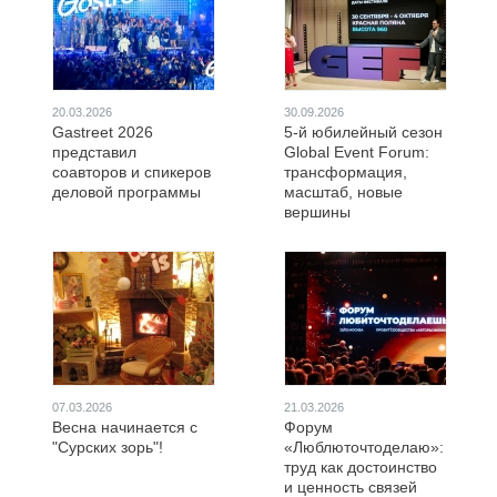
20.03.2026
30.09.2026
Gastreet 2026
5-й юбилейный сезон
представил
Global Event Forum:
соавторов и спикеров
трансформация,
деловой программы
масштаб, новые
вершины
07.03.2026
21.03.2026
Весна начинается с
Форум
"Сурских зорь"!
«Люблюточтоделаю»:
труд как достоинство
и ценность связей