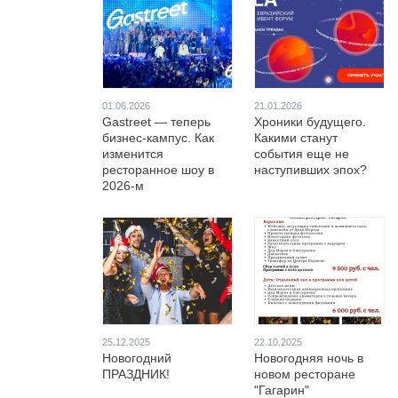
01.06.2026
21.01.2026
Gastreet — теперь
Хроники будущего.
бизнес-кампус. Как
Какими станут
изменится
события еще не
ресторанное шоу в
наступивших эпох?
2026-м
25.12.2025
22.10.2025
Новогодний
Новогодняя ночь в
ПРАЗДНИК!
новом ресторане
"Гагарин"