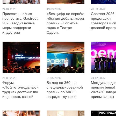
24.04.2026
19.03.2026
20.03.2026
Приехать, нельзя
«Без цифр не верю!»:
Gastreet 2026
пропустить. Gastreet
жёсткие дебаты жюри
представил
2026 вводит новые
премии «Событие
соавторов и с
меры поддержки
года» в Театре
деловой прог
индустрии
Одеон.
21.03.2026
21.05.2026
24.12.2025
Форум
Взгляд на 360: на
Международн
«Люблюточтоделаю»:
специализированной
премия bema!
труд как достоинство
премии по MICE
2025/26 завер
и ценность связей
наградят лучших!
прием заявок