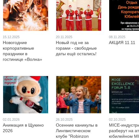
15.12.2025
20.11.2025
08.11.2025
Новогодние
Новый год не за
АКЦИЯ 11.11
корпоративные
горами - свободные
праздники в
даты ещё остались!
гостинице «Волна»
02.01.2026
26.10.2025
02.10.2025
Анимация в Щукино
Осенние каникулы в
MICE-индустр
2026
Лингвистическом
разберут на а
клубе "Robinzon
юбилейном M