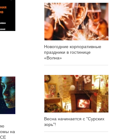
Новогодние корпоративные
праздники в гостинице
«Волна»
Весна начинается с "Сурских
зорь"!
ию
томы на
ICE