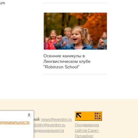
rum
Осенние каникулы в
Лингвистическом клубе
"Robinzon School"
ntNN.ru
:
X
и и разумной критикой:
news@eventnn.ru
иденциальности
.
формации на сайт:
dmitry@eventnn.ru
Продвижение
ие и политика конфиденциальности
сайтов Санкт-
Петербург