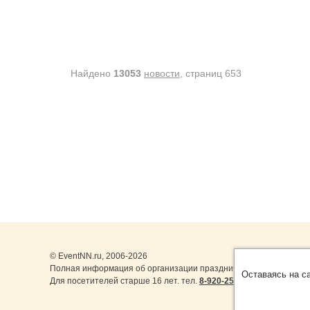
Найдено
13053
новости
, cтраниц 653
© EventNN.ru, 2006-2026
Полная информация об организации праздничных мероприятий 
Оставаясь на с
Для посетителей старше 16 лет. тел.
8-920-253-22-14
,
8-999-077