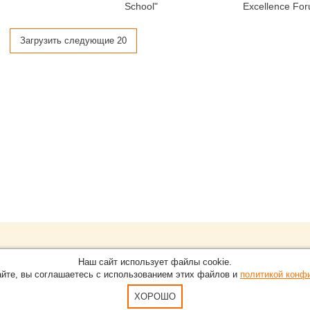
School"
Excellence Fo
Загрузить следующие 20
Обращайтесь на портал
Eve
О проекте
Наш сайт использует файлы cookie.
в Нижнем Новгороде.
С новостями, пресс-релизам
айте, вы соглашаетесь с использованием этих файлов и
политикой конф
Карта сайта
-15-51
По вопросам добавления ин
Пользовательское Соглашен
ХОРОШО