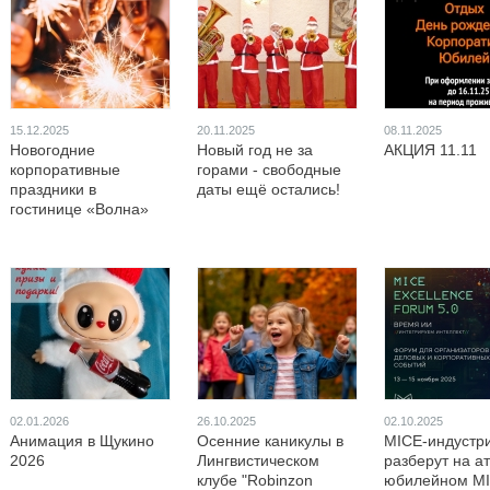
15.12.2025
20.11.2025
08.11.2025
Новогодние
Новый год не за
АКЦИЯ 11.11
корпоративные
горами - свободные
праздники в
даты ещё остались!
гостинице «Волна»
02.01.2026
26.10.2025
02.10.2025
Анимация в Щукино
Осенние каникулы в
MICE-индустр
2026
Лингвистическом
разберут на а
клубе "Robinzon
юбилейном M