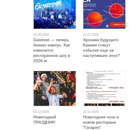
01.06.2026
21.01.2026
Gastreet — теперь
Хроники будущего.
бизнес-кампус. Как
Какими станут
изменится
события еще не
ресторанное шоу в
наступивших эпох?
2026-м
25.12.2025
22.10.2025
Новогодний
Новогодняя ночь в
ПРАЗДНИК!
новом ресторане
"Гагарин"