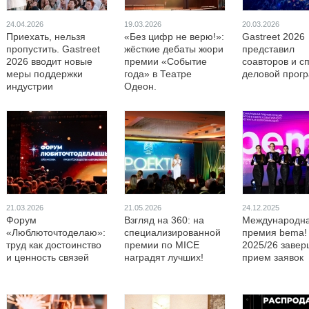
24.04.2026
19.03.2026
20.03.2026
Приехать, нельзя
«Без цифр не верю!»:
Gastreet 2026
пропустить. Gastreet
жёсткие дебаты жюри
представил
2026 вводит новые
премии «Событие
соавторов и с
меры поддержки
года» в Театре
деловой прог
индустрии
Одеон.
21.03.2026
21.05.2026
24.12.2025
Форум
Взгляд на 360: на
Международн
«Люблюточтоделаю»:
специализированной
премия bema!
труд как достоинство
премии по MICE
2025/26 завер
и ценность связей
наградят лучших!
прием заявок