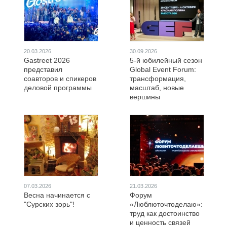
20.03.2026
30.09.2026
Gastreet 2026
5-й юбилейный сезон
представил
Global Event Forum:
соавторов и спикеров
трансформация,
деловой программы
масштаб, новые
вершины
07.03.2026
21.03.2026
Весна начинается с
Форум
"Сурских зорь"!
«Люблюточтоделаю»:
труд как достоинство
и ценность связей